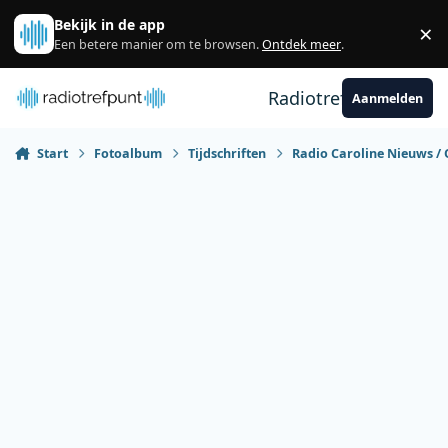
Spring naar bijdragen
Bekijk in de app
×
Sl
Een betere manier om te browsen.
Ontdek meer
.
Radiotrefpunt
Aanmelden
Start
Fotoalbum
Tijdschriften
Radio Caroline Nieuws / 