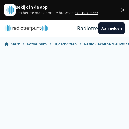
Spring naar bijdragen
Bekijk in de app
×
Sl
Een betere manier om te browsen.
Ontdek meer
.
Radiotrefpunt
Aanmelden
Start
Fotoalbum
Tijdschriften
Radio Caroline Nieuws / 