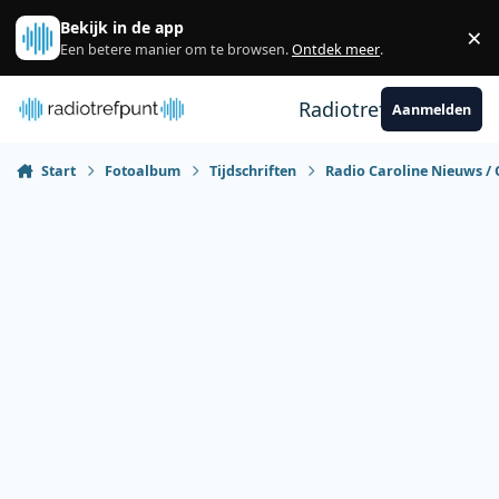
Spring naar bijdragen
Bekijk in de app
×
Sl
Een betere manier om te browsen.
Ontdek meer
.
Radiotrefpunt
Aanmelden
Start
Fotoalbum
Tijdschriften
Radio Caroline Nieuws / 