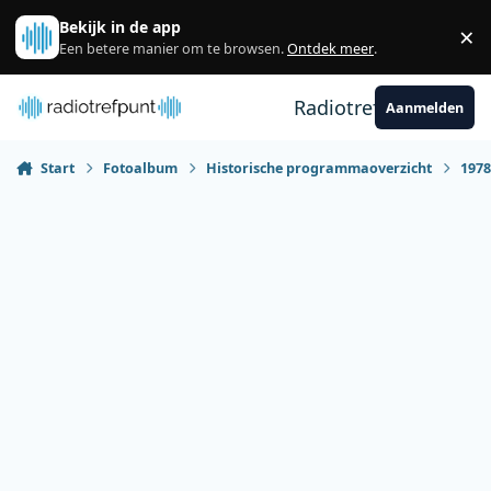
Spring naar bijdragen
Bekijk in de app
×
Sl
Een betere manier om te browsen.
Ontdek meer
.
Radiotrefpunt
Aanmelden
Start
Fotoalbum
Historische programmaoverzicht
197