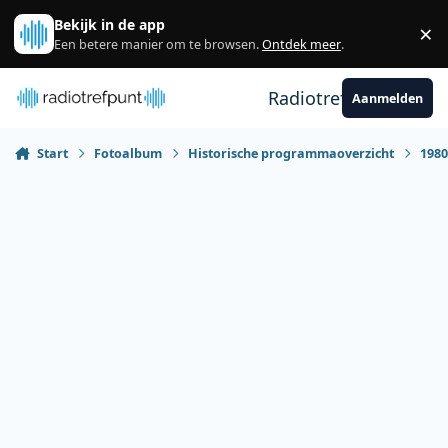
Spring naar bijdragen
Bekijk in de app
×
Sl
Een betere manier om te browsen.
Ontdek meer
.
Radiotrefpunt
Aanmelden
Start
Fotoalbum
Historische programmaoverzicht
198