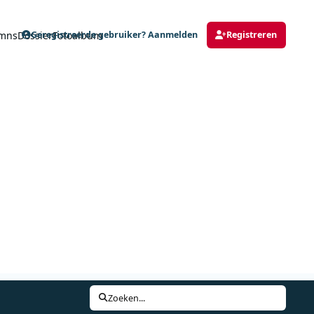
mns
Dossier
Fotoalbum
Geregistreerde gebruiker? Aanmelden
Registreren
Zoeken...