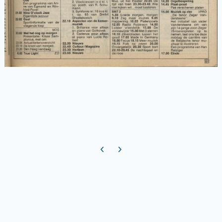
Previous carousel slide
Next carousel slide