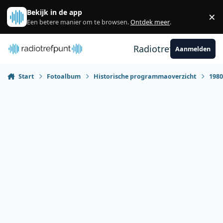
Spring naar bijdragen
Bekijk in de app
×
Sl
Een betere manier om te browsen.
Ontdek meer
.
Radiotrefpunt
Aanmelden
Start
Fotoalbum
Historische programmaoverzicht
198