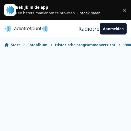
Spring naar bijdragen
Bekijk in de app
×
Sl
Een betere manier om te browsen.
Ontdek meer
.
Radiotrefpunt
Aanmelden
Start
Fotoalbum
Historische programmaoverzicht
198