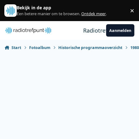
Spring naar bijdragen
Bekijk in de app
×
Sl
Een betere manier om te browsen.
Ontdek meer
.
Radiotrefpunt
Aanmelden
Start
Fotoalbum
Historische programmaoverzicht
198