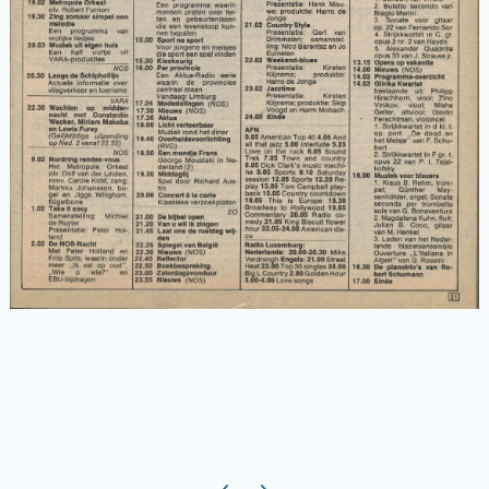
Previous carousel slide
Next carousel slide