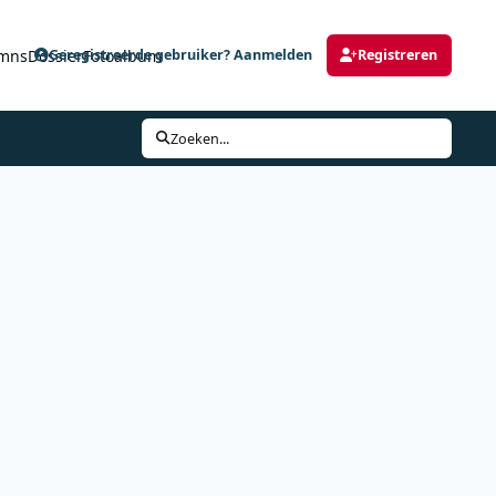
mns
Dossier
Fotoalbum
Geregistreerde gebruiker? Aanmelden
Registreren
Zoeken...