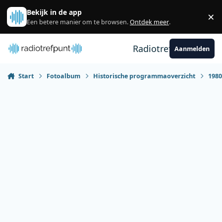
Spring naar bijdragen
Bekijk in de app
×
Sl
Een betere manier om te browsen.
Ontdek meer
.
Radiotrefpunt
Aanmelden
Start
Fotoalbum
Historische programmaoverzicht
198