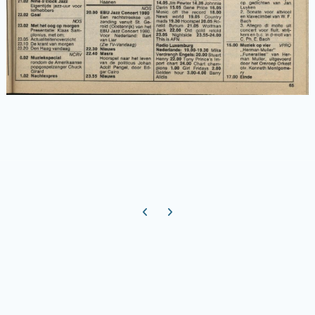
Previous carousel slide
Next carousel slide