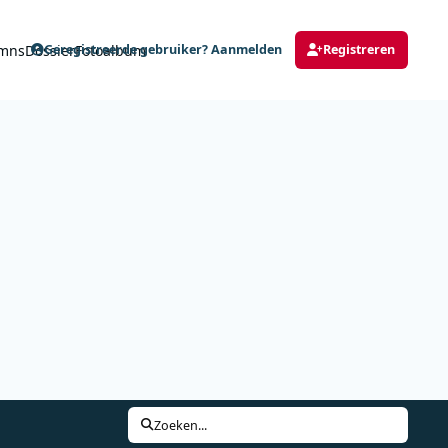
mns
Dossier
Fotoalbum
Geregistreerde gebruiker? Aanmelden
Registreren
Zoeken...