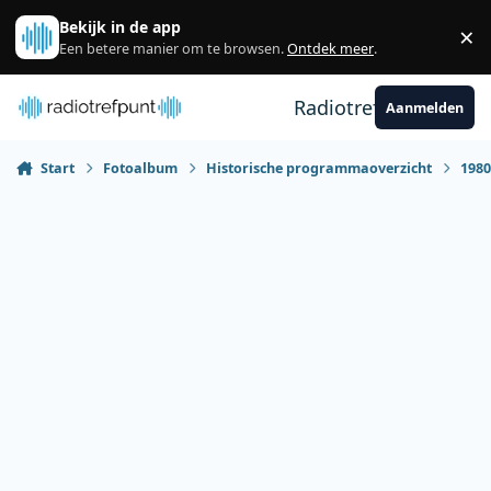
Spring naar bijdragen
Bekijk in de app
×
Sl
Een betere manier om te browsen.
Ontdek meer
.
Radiotrefpunt
Aanmelden
Start
Fotoalbum
Historische programmaoverzicht
198