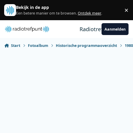
Spring naar bijdragen
Bekijk in de app
×
Sl
Een betere manier om te browsen.
Ontdek meer
.
Radiotrefpunt
Aanmelden
Start
Fotoalbum
Historische programmaoverzicht
198