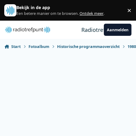
Spring naar bijdragen
Bekijk in de app
×
Sl
Een betere manier om te browsen.
Ontdek meer
.
Radiotrefpunt
Aanmelden
Start
Fotoalbum
Historische programmaoverzicht
198