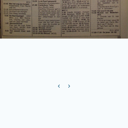
Previous carousel slide
Next carousel slide