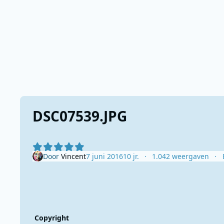
DSC07539.JPG
Door
Vincent
7 juni 2016
10 jr.
1.042 weergaven
Copyright