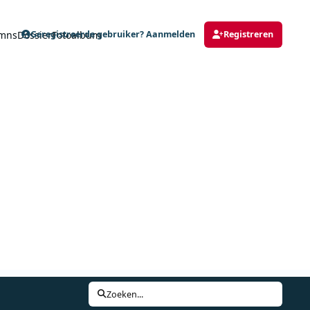
mns
Dossier
Fotoalbum
Geregistreerde gebruiker? Aanmelden
Registreren
Zoeken...