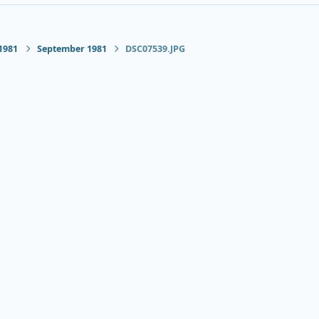
1981
September 1981
DSC07539.JPG