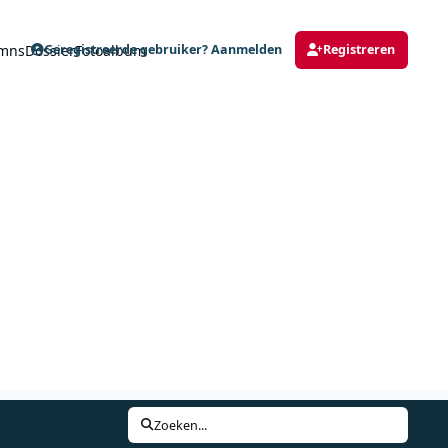
mns
Dossier
Fotoalbum
Geregistreerde gebruiker? Aanmelden
Registreren
Zoeken...