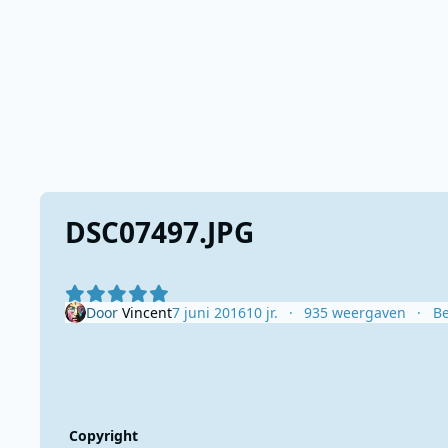
DSC07497.JPG
Door
Vincent
7 juni 2016
10 jr.
935 weergaven
Be
Copyright