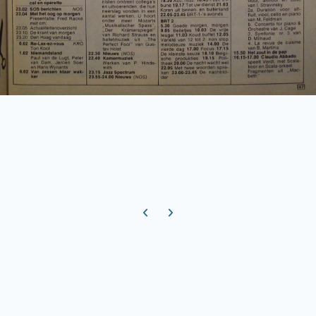
Previous carousel slide
Next carousel slide