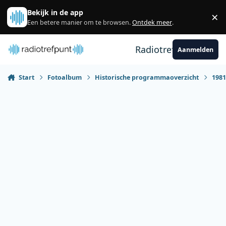
Spring naar bijdragen
Bekijk in de app
×
Sl
Een betere manier om te browsen.
Ontdek meer
.
Radiotrefpunt
Aanmelden
Start
Fotoalbum
Historische programmaoverzicht
198