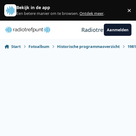
Spring naar bijdragen
Bekijk in de app
×
Sl
Een betere manier om te browsen.
Ontdek meer
.
Radiotrefpunt
Aanmelden
Start
Fotoalbum
Historische programmaoverzicht
198