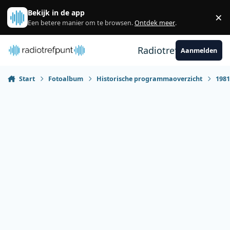
Spring naar bijdragen
Bekijk in de app
×
Sl
Een betere manier om te browsen.
Ontdek meer
.
Radiotrefpunt
Aanmelden
Start
Fotoalbum
Historische programmaoverzicht
198