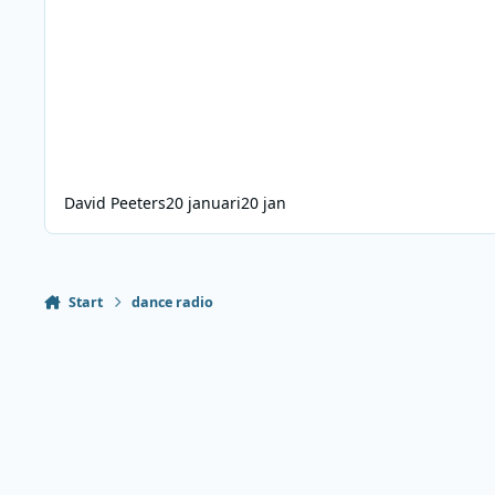
David Peeters
20 januari
20 jan
Start
dance radio