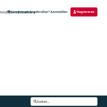
mns
Dossier
Fotoalbum
Geregistreerde gebruiker? Aanmelden
Registreren
Zoeken...