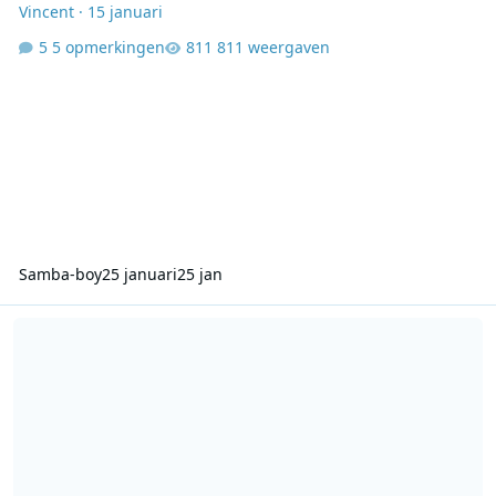
Vincent
·
15 januari
5 opmerkingen
811 weergaven
Samba-boy
25 januari
25 jan
Sylvana's Soul - Noordzee FM, 2001 & 2002