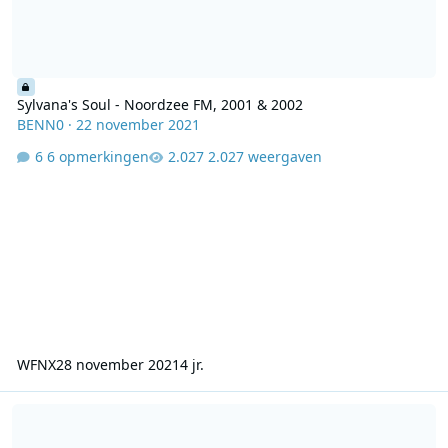
Sylvana's Soul - Noordzee FM, 2001 & 2002
BENN0
·
22 november 2021
6 opmerkingen
2.027 weergaven
WFNX
28 november 2021
4 jr.
Noordzee FM vormgeving 2005