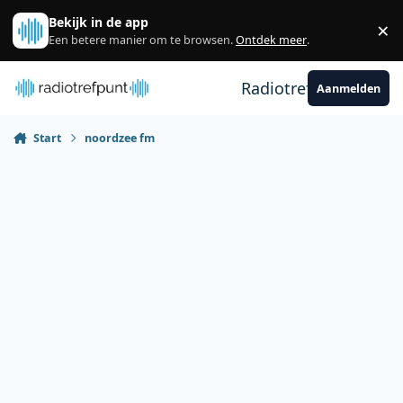
Spring naar bijdragen
Bekijk in de app
×
Sl
Een betere manier om te browsen.
Ontdek meer
.
Radiotrefpunt
Aanmelden
Start
noordzee fm