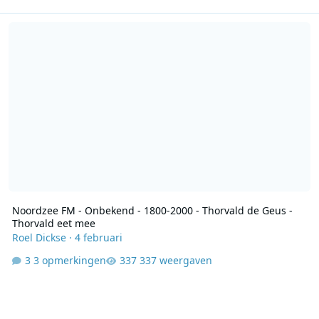
Noordzee FM - Onbekend - 1800-2000 - Thorvald de Geus -Thorval
Noordzee FM - Onbekend - 1800-2000 - Thorvald de Geus -
Thorvald eet mee
Roel Dickse
·
4 februari
3 opmerkingen
337 weergaven