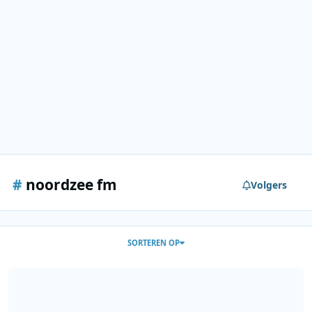
#
noordzee fm
Volgers
SORTEREN OP
Noordzee FM - 31-08-2005 - 1335-1448 - Niek van der Brugge