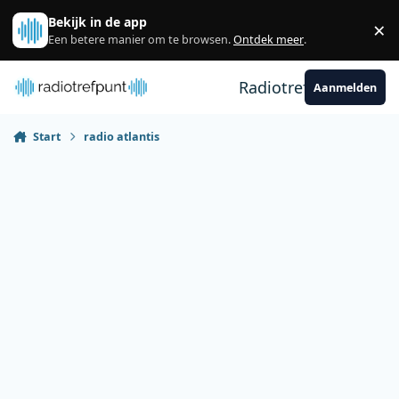
Spring naar bijdragen
Bekijk in de app
×
Sl
Een betere manier om te browsen.
Ontdek meer
.
Radiotrefpunt
Aanmelden
Start
radio atlantis