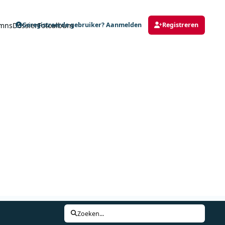
mns
Dossier
Fotoalbum
Geregistreerde gebruiker? Aanmelden
Registreren
Zoeken...