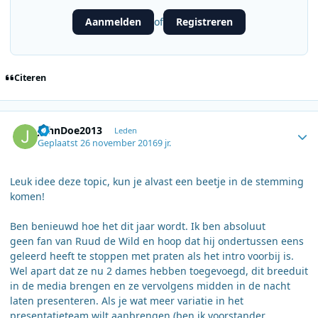
Aanmelden
Registreren
of
Citeren
Author stats
JohnDoe2013
Leden
Geplaatst
26 november 2016
9 jr.
Leuk idee deze topic, kun je alvast een beetje in de stemming
komen!
Ben benieuwd hoe het dit jaar wordt. Ik ben absoluut
geen fan van Ruud de Wild en hoop dat hij ondertussen eens
geleerd heeft te stoppen met praten als het intro voorbij is.
Wel apart dat ze nu 2 dames hebben toegevoegd, dit breeduit
in de media brengen en ze vervolgens midden in de nacht
laten presenteren. Als je wat meer variatie in het
presentatieteam wilt aanbrengen (ben ik voorstander