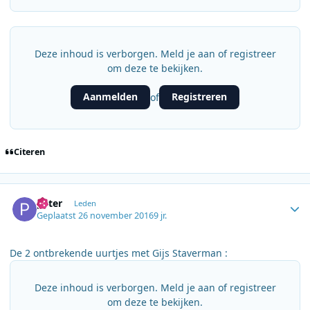
Deze inhoud is verborgen. Meld je aan of registreer
om deze te bekijken.
Aanmelden
Registreren
of
Citeren
Author stats
peter
Leden
Geplaatst
26 november 2016
9 jr.
De 2 ontbrekende uurtjes met Gijs Staverman :
Deze inhoud is verborgen. Meld je aan of registreer
om deze te bekijken.