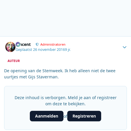
Author stats
Vincent
Administratoren
Geplaatst
26 november 2016
9 jr.
AUTEUR
De opening van de Stemweek. Ik heb alleen niet de twee
uurtjes met Gijs Staverman.
Deze inhoud is verborgen. Meld je aan of registreer
om deze te bekijken.
Aanmelden
Registreren
of