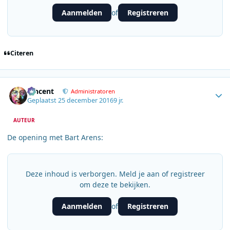
Aanmelden
Registreren
of
Citeren
Author stats
Vincent
Administratoren
Geplaatst
25 december 2016
9 jr.
AUTEUR
De opening met Bart Arens:
Deze inhoud is verborgen. Meld je aan of registreer
om deze te bekijken.
Aanmelden
Registreren
of