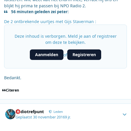
blijkt hij prima te passen bij NPO Radio 2.
56 minuten geleden zei peter:
De 2 ontbrekende uurtjes met Gijs Staverman :
Deze inhoud is verborgen. Meld je aan of registreer
om deze te bekijken.
Aanmelden
Registreren
of
Bedankt.
Citeren
Author stats
Radiotrefpunt
Leden
Geplaatst
30 november 2016
9 jr.