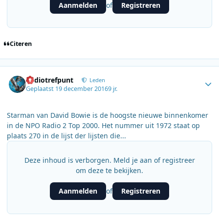
Aanmelden
Registreren
of
Citeren
Author stats
Radiotrefpunt
Leden
Geplaatst
19 december 2016
9 jr.
Starman van David Bowie is de hoogste nieuwe binnenkomer
in de NPO Radio 2 Top 2000. Het nummer uit 1972 staat op
plaats 270 in de lijst der lijsten die...
Deze inhoud is verborgen. Meld je aan of registreer
om deze te bekijken.
Aanmelden
Registreren
of