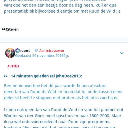
van) doe het dan een beetje door de dag heen. Ruil er qua
presentatieblok bijvoorbeeld eentje om met Ruud de Wild ;-)
Citeren
Author stats
Vincent
Administratoren
Geplaatst
26 november 2016
9 jr.
AUTEUR
14 minuten geleden zei JohnDoe2013:
Ben benieuwd hoe het dit jaar wordt. Ik ben absoluut
geen fan van Ruud de Wild en hoop dat hij ondertussen eens
geleerd heeft te stoppen met praten als het intro voorbij is.
Ik ben ook geen fan van Ruud de Wild en vind het jammer dat
Wouter van der Goes moet opschuiven naar 1800-2000. Maar
ik ga wel onbevooroordeeld naar Ruud zijn programma
luisteren. Wie weet valt het enorm mee, verrast hij ons en