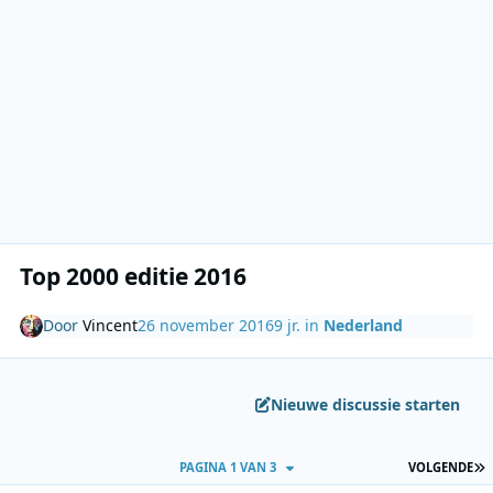
Top 2000 editie 2016
Door
Vincent
26 november 2016
9 jr.
in
Nederland
Nieuwe discussie starten
L
PAGINA 1 VAN 3
VOLGENDE