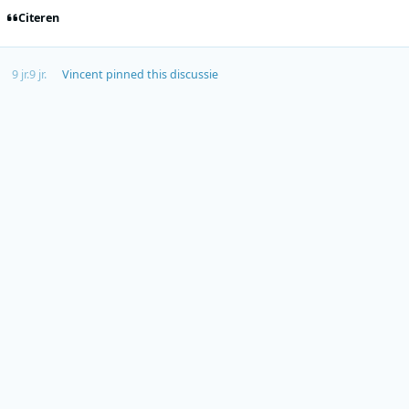
Citeren
9 jr.
9 jr.
Vincent
pinned this discussie