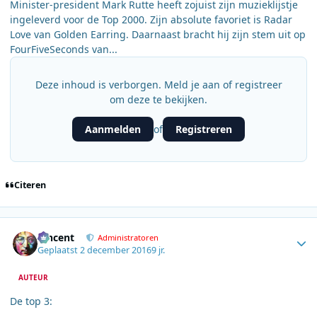
Minister-president Mark Rutte heeft zojuist zijn muzieklijstje
ingeleverd voor de Top 2000. Zijn absolute favoriet is Radar
Love van Golden Earring. Daarnaast bracht hij zijn stem uit op
FourFiveSeconds van...
Deze inhoud is verborgen. Meld je aan of registreer
om deze te bekijken.
Aanmelden
Registreren
of
Citeren
Author stats
Vincent
Administratoren
Geplaatst
2 december 2016
9 jr.
AUTEUR
De top 3: