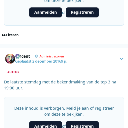
om deze te bekijken.
Aanmelden
Registreren
of
Citeren
Author stats
Vincent
Administratoren
Geplaatst
2 december 2016
9 jr.
AUTEUR
De laatste stemdag met de bekendmaking van de top 3 na
19:00 uur.
Deze inhoud is verborgen. Meld je aan of registreer
om deze te bekijken.
Aanmelden
Registreren
of