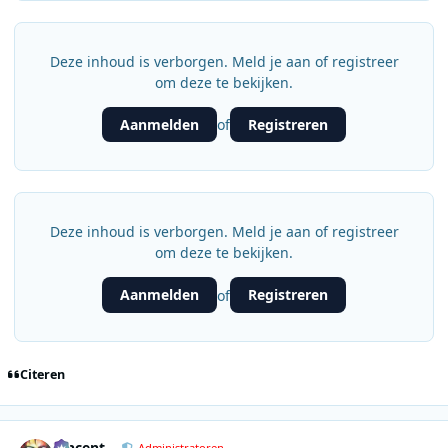
Deze inhoud is verborgen. Meld je aan of registreer
om deze te bekijken.
Aanmelden
Registreren
of
Deze inhoud is verborgen. Meld je aan of registreer
om deze te bekijken.
Aanmelden
Registreren
of
Citeren
Author stats
Vincent
Administratoren