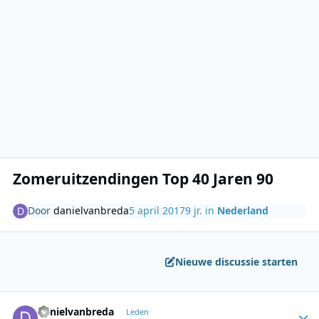
Zomeruitzendingen Top 40 Jaren 90
Door
danielvanbreda
5 april 2017
9 jr.
in
Nederland
Nieuwe discussie starten
Author stats
danielvanbreda
Leden