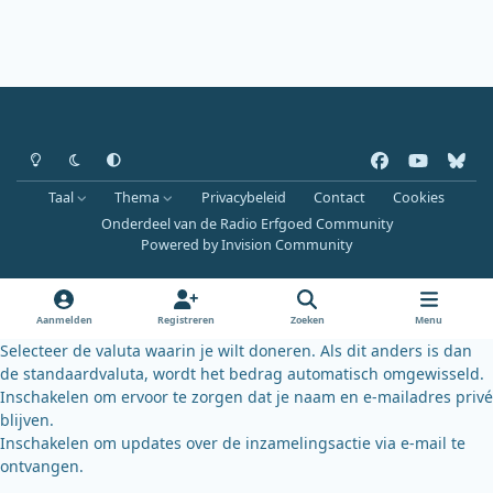
Heldere modus
Donkere modus
Systeemvoorkeur
f
y
b
a
o
l
Taal
Thema
Privacybeleid
Contact
Cookies
c
u
u
Onderdeel van de Radio Erfgoed Community
e
t
e
Powered by
Invision Community
b
u
s
o
b
k
o
e
y
Aanmelden
Registreren
Zoeken
Menu
k
Selecteer de valuta waarin je wilt doneren. Als dit anders is dan
de standaardvaluta, wordt het bedrag automatisch omgewisseld.
Inschakelen om ervoor te zorgen dat je naam en e-mailadres privé
blijven.
Inschakelen om updates over de inzamelingsactie via e-mail te
ontvangen.