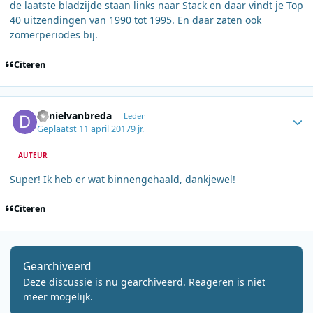
de laatste bladzijde staan links naar Stack en daar vindt je Top
40 uitzendingen van 1990 tot 1995. En daar zaten ook
zomerperiodes bij.
Citeren
Author stats
danielvanbreda
Leden
Geplaatst
11 april 2017
9 jr.
AUTEUR
Super! Ik heb er wat binnengehaald, dankjewel!
Citeren
Gearchiveerd
Deze discussie is nu gearchiveerd. Reageren is niet
meer mogelijk.