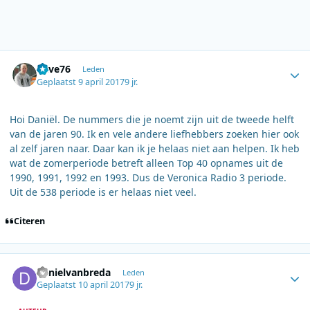
Author stats
dave76
Leden
Geplaatst
9 april 2017
9 jr.
Hoi Daniël. De nummers die je noemt zijn uit de tweede helft
van de jaren 90. Ik en vele andere liefhebbers zoeken hier ook
al zelf jaren naar. Daar kan ik je helaas niet aan helpen. Ik heb
wat de zomerperiode betreft alleen Top 40 opnames uit de
1990, 1991, 1992 en 1993. Dus de Veronica Radio 3 periode.
Uit de 538 periode is er helaas niet veel.
Citeren
Author stats
danielvanbreda
Leden
Geplaatst
10 april 2017
9 jr.