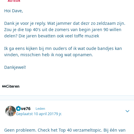
AUTEUR
Hoi Dave,
Dank je voor je reply. Wat jammer dat dezr zo zeldzaam zijn.
Zou je die top 40's uit de zomers van begin jaren 90 willen
delen? Die jaren bevatten ook veel toffe muziek
Ik ga eens kijken bij mn ouders of ik wat oude bandjes kan
vinden, misschien heb ik nog wat opnamen.
Dankjewel!
Citeren
Author stats
dave76
Leden
Geplaatst
10 april 2017
9 jr.
Geen probleem. Check het Top 40 verzameltopic. Bij één van