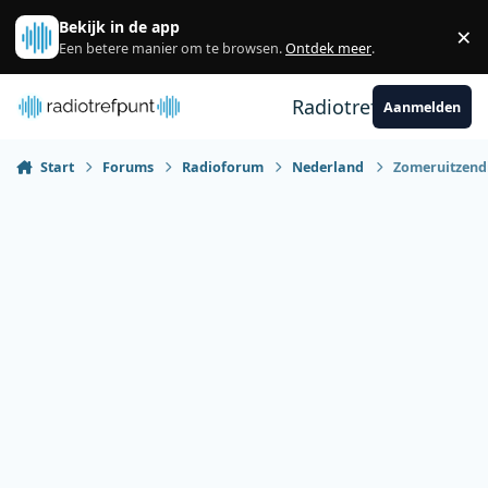
Spring naar bijdragen
Bekijk in de app
×
Sl
Een betere manier om te browsen.
Ontdek meer
.
Radiotrefpunt
Aanmelden
Start
Forums
Radioforum
Nederland
Zomeruitzendi