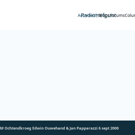
Radiotrefpunt
Activiteit
Blogs
Forums
Colu
M Ochtendkroeg Edwin Ouwehand & Jan Papparazzi 6 sept 2000