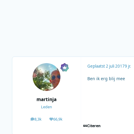
Geplaatst
2 juli 2017
9 jr.
Ben ik erg blij mee
martinja
Leden
8,3k
66,9k
berichten
Waardering
Citeren