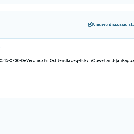
Nieuwe discussie st
.
0545-0700-DeVeronicaFmOchtendkroeg-EdwinOuwehand-JanPappa