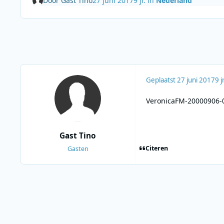
Door
Gast Tino
27 juni 2017
9 jr.
in
Nederland
Geplaatst
27 juni 2017
9 jr
VeronicaFM-20000906-
Gast Tino
Citeren
Gasten