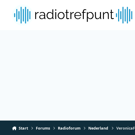
Spring naar bijdragen
Start
Forums
Radioforum
Nederland
VeronicaF