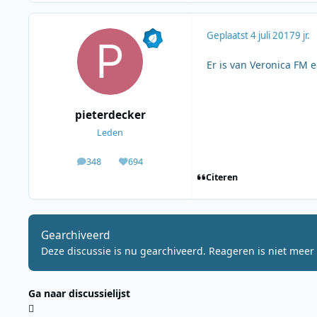
Geplaatst
4 juli 2017
9 jr.
Er is van Veronica FM e
pieterdecker
Leden
348
694
berichten
Waardering
Citeren
Gearchiveerd
Deze discussie is nu gearchiveerd. Reageren is niet meer 
Ga naar discussielijst