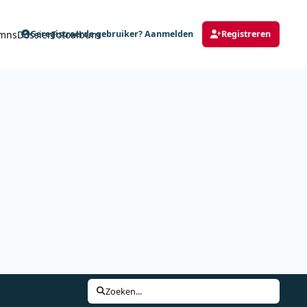
mns
Dossier
Fotoalbum
Geregistreerde gebruiker? Aanmelden
Registreren
Zoeken...