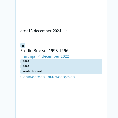
arno
13 december 2024
1 jr.
Studio Brussel 1995 1996
Studio Brussel 1995 1996
martinja
·
4 december 2022
1995
1996
studio brussel
0
antwoorden
1.400
weergaven