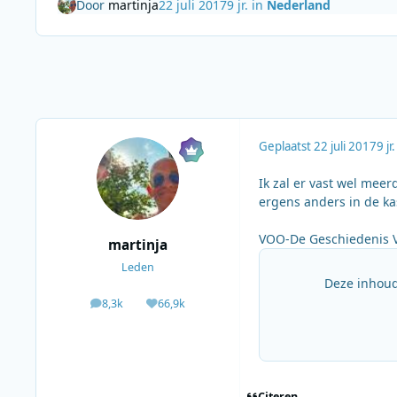
Door
martinja
22 juli 2017
9 jr.
in
Nederland
Geplaatst
22 juli 2017
9 jr.
Ik zal er vast wel me
ergens anders in de ka
VOO-De Geschiedenis V
martinja
Leden
Deze inhoud
8,3k
66,9k
berichten
Waardering
Citeren