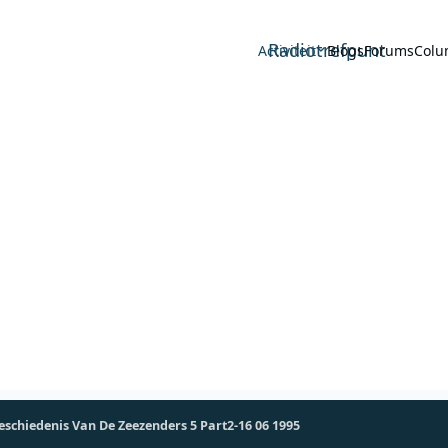
Radiotrefpunt
Activiteit
Blogs
Forums
Colu
schiedenis Van De Zeezenders 5 Part2-16 06 1995