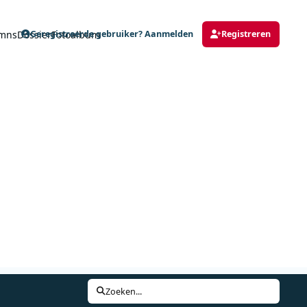
mns
Dossier
Fotoalbum
Geregistreerde gebruiker? Aanmelden
Registreren
Zoeken...