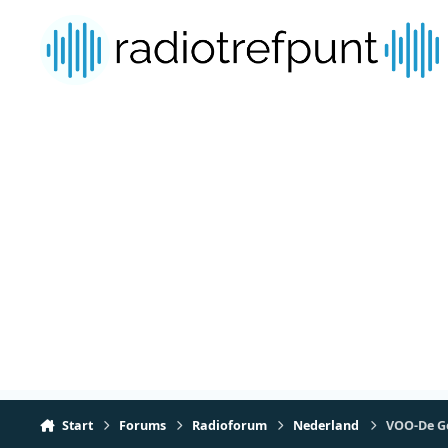
Spring naar bijdragen
Start
Forums
Radioforum
Nederland
VOO-De Ge