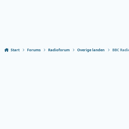
Start
Forums
Radioforum
Overige landen
BBC Radio