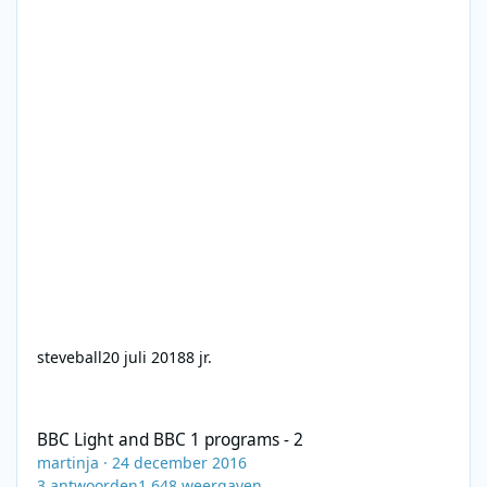
steveball
20 juli 2018
8 jr.
BBC Light and BBC 1 programs - 2
BBC Light and BBC 1 programs - 2
martinja
·
24 december 2016
3
antwoorden
1.648
weergaven