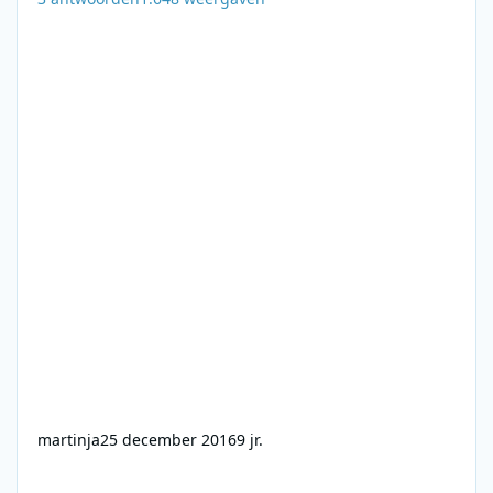
martinja
25 december 2016
9 jr.
BBC Light and BBC 1 programs - 5