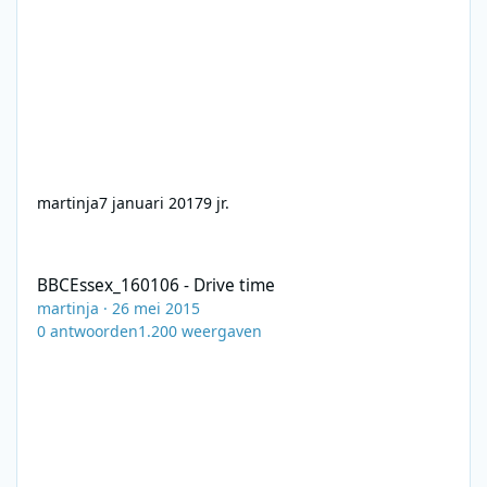
martinja
7 januari 2017
9 jr.
BBCEssex_160106 - Drive time
BBCEssex_160106 - Drive time
martinja
·
26 mei 2015
0
antwoorden
1.200
weergaven