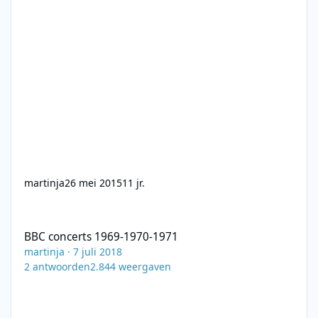
martinja
26 mei 2015
11 jr.
BBC concerts 1969-1970-1971
BBC concerts 1969-1970-1971
martinja
·
7 juli 2018
2
antwoorden
2.844
weergaven