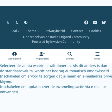
Heldere modus
Donkere modus
Systeemvoorkeur
f
y
b
a
o
l
Taal
Thema
Privacybeleid
Contact
Cookies
c
u
u
Onderdeel van de Radio Erfgoed Community
e
t
e
Powered by
Invision Community
b
u
s
o
b
k
o
e
y
Aanmelden
Registreren
Zoeken
Menu
k
Selecteer de valuta waarin je wilt doneren. Als dit anders is dan
de standaardvaluta, wordt het bedrag automatisch omgewisseld.
Inschakelen om ervoor te zorgen dat je naam en e-mailadres privé
blijven.
Inschakelen om updates over de inzamelingsactie via e-mail te
ontvangen.