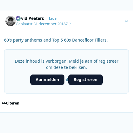
Author stats
David Peeters
Leden
Geplaatst
31 december 2018
7 jr.
60's party anthems and Top 5 60s Dancefloor Fillers.
Deze inhoud is verborgen. Meld je aan of registreer
om deze te bekijken.
Aanmelden
Registreren
of
Citeren