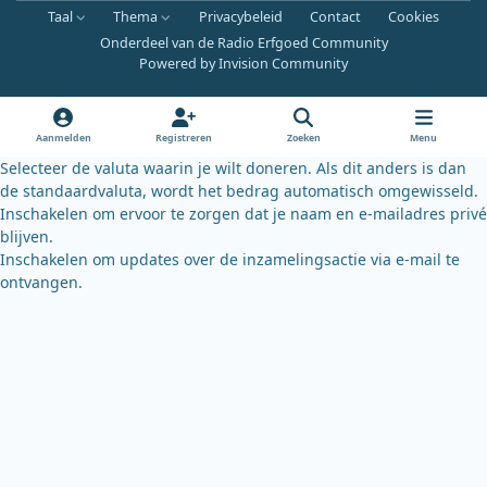
a
o
l
Taal
Thema
Privacybeleid
Contact
Cookies
c
u
u
Onderdeel van de Radio Erfgoed Community
e
t
e
Powered by
Invision Community
b
u
s
o
b
k
o
e
y
Aanmelden
Registreren
Zoeken
Menu
k
Selecteer de valuta waarin je wilt doneren. Als dit anders is dan
de standaardvaluta, wordt het bedrag automatisch omgewisseld.
Inschakelen om ervoor te zorgen dat je naam en e-mailadres privé
blijven.
Inschakelen om updates over de inzamelingsactie via e-mail te
ontvangen.