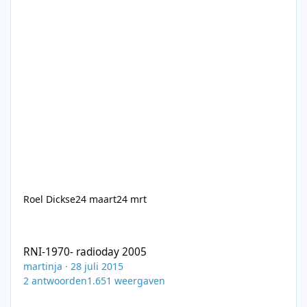
Roel Dickse
24 maart
24 mrt
RNI-1970- radioday 2005
RNI-1970- radioday 2005
martinja
·
28 juli 2015
2
antwoorden
1.651
weergaven