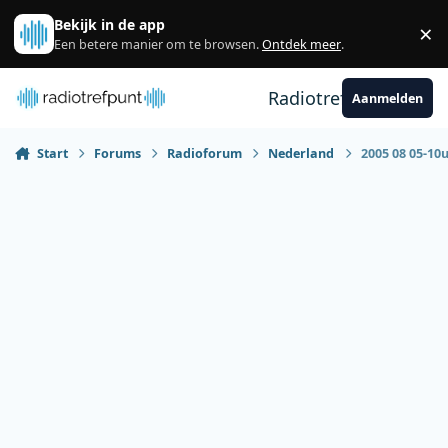
Spring naar bijdragen
Bekijk in de app
×
Sl
Een betere manier om te browsen.
Ontdek meer
.
Radiotrefpunt
Aanmelden
Start
Forums
Radioforum
Nederland
2005 08 05-10