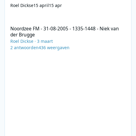
Roel Dickse
15 april
15 apr
Noordzee FM - 31-08-2005 - 1335-1448 - Niek van der Brugge
Noordzee FM - 31-08-2005 - 1335-1448 - Niek van
der Brugge
Roel Dickse
·
3 maart
2
antwoorden
436
weergaven