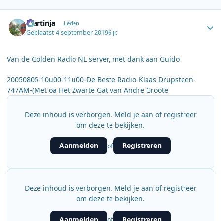
Author stats
martinja
Leden
Geplaatst
4 september 2019
6 jr.
Van de Golden Radio NL server, met dank aan Guido
20050805-10u00-11u00-De Beste Radio-Klaas Drupsteen-
747AM-(Met oa Het Zwarte Gat van Andre Groote
Deze inhoud is verborgen. Meld je aan of registreer
om deze te bekijken.
Aanmelden
Registreren
of
Deze inhoud is verborgen. Meld je aan of registreer
om deze te bekijken.
Aanmelden
Registreren
of