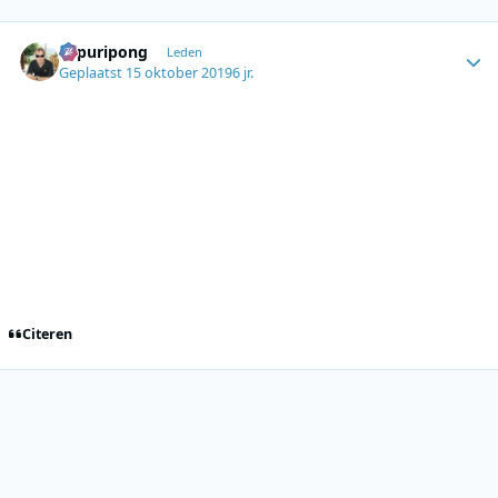
Author stats
Sapuripong
Leden
Geplaatst
15 oktober 2019
6 jr.
Citeren