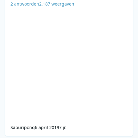
2
antwoorden
2.187
weergaven
Sapuripong
6 april 2019
7 jr.