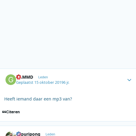
Author stats
GAMMD
Leden
Geplaatst
15 oktober 2019
6 jr.
Heeft iemand daar een mp3 van?
Citeren
Author stats
Sapuripong
Leden