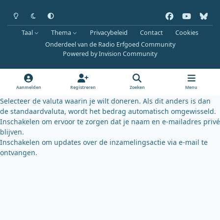
Heldere modus
Donkere modus
Systeemvoorkeur
f
y
b
a
o
l
Taal
Thema
Privacybeleid
Contact
Cookies
c
u
u
Onderdeel van de Radio Erfgoed Community
e
t
e
Powered by
Invision Community
b
u
s
o
b
k
o
e
y
Aanmelden
Registreren
Zoeken
Menu
k
Selecteer de valuta waarin je wilt doneren. Als dit anders is dan
de standaardvaluta, wordt het bedrag automatisch omgewisseld.
Inschakelen om ervoor te zorgen dat je naam en e-mailadres privé
blijven.
Inschakelen om updates over de inzamelingsactie via e-mail te
ontvangen.