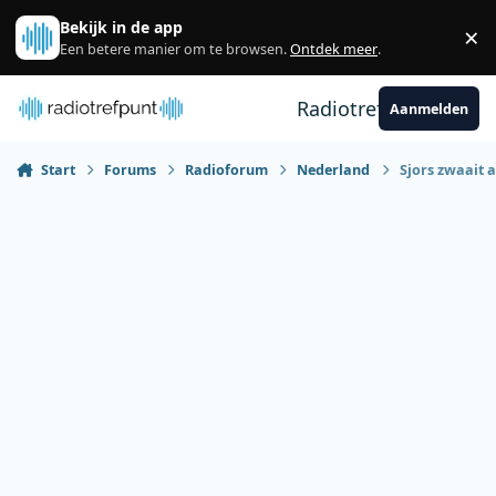
Spring naar bijdragen
Bekijk in de app
×
Sl
Een betere manier om te browsen.
Ontdek meer
.
Radiotrefpunt
Aanmelden
Start
Forums
Radioforum
Nederland
Sjors zwaait a