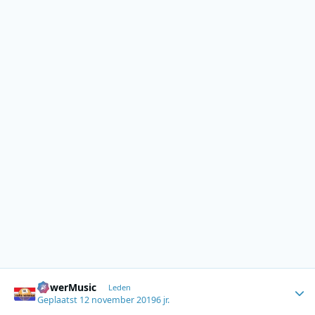
Author stats
PowerMusic
Leden
Geplaatst
12 november 2019
6 jr.