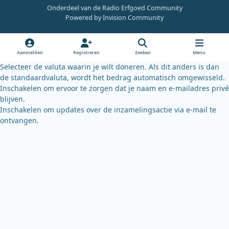
c
u
u
Onderdeel van de Radio Erfgoed Community
e
t
e
Powered by
Invision Community
b
u
s
o
b
k
o
e
y
Aanmelden
Registreren
Zoeken
Menu
k
Selecteer de valuta waarin je wilt doneren. Als dit anders is dan
de standaardvaluta, wordt het bedrag automatisch omgewisseld.
Inschakelen om ervoor te zorgen dat je naam en e-mailadres privé
blijven.
Inschakelen om updates over de inzamelingsactie via e-mail te
ontvangen.