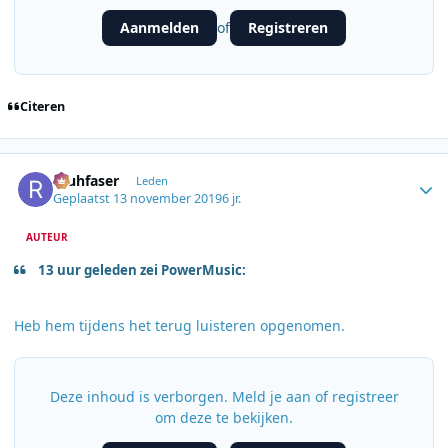
Aanmelden
Registreren
of
Citeren
Author stats
rauhfaser
Leden
Geplaatst
13 november 2019
6 jr.
AUTEUR
13 uur geleden zei PowerMusic:
Heb hem tijdens het terug luisteren opgenomen.
Deze inhoud is verborgen. Meld je aan of registreer
om deze te bekijken.