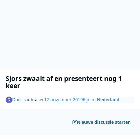
Sjors zwaait af en presenteert nog 1
keer
Door
rauhfaser
12 november 2019
6 jr.
in
Nederland
Nieuwe discussie starten
Author stats