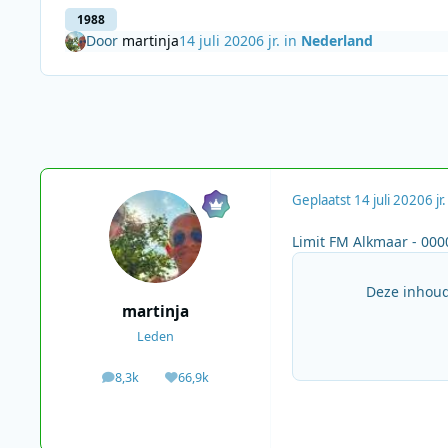
1988
Door
martinja
14 juli 2020
6 jr.
in
Nederland
Geplaatst
14 juli 2020
6 jr.
Limit FM Alkmaar - 000
Deze inhoud
martinja
Leden
8,3k
66,9k
berichten
Waardering