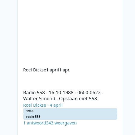
Roel Dickse
1 april
1 apr
Radio 558 - 16-10-1988 - 0600-0622 - Walter Simond - Op
Radio 558 - 16-10-1988 - 0600-0622 -
Walter Simond - Opstaan met 558
Roel Dickse
·
4 april
1988
radio 558
1
antwoord
343
weergaven