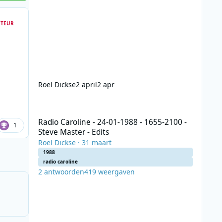
TEUR
Roel Dickse
2 april
2 apr
Radio Caroline - 24-01-1988 - 1655-2100 - Steve Master - E
Radio Caroline - 24-01-1988 - 1655-2100 -
1
Steve Master - Edits
Roel Dickse
·
31 maart
1988
radio caroline
2
antwoorden
419
weergaven