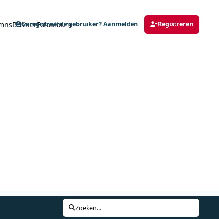
mns
Dossier
Fotoalbum
Geregistreerde gebruiker? Aanmelden
Registreren
Zoeken...