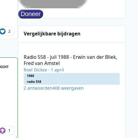
2
Vergelijkbare bijdragen
Radio 558 - juli 1988 - Erwin van der Bliek, Fred van Amste
Radio 558 - juli 1988 - Erwin van der Bliek,
Fred van Amstel
RICHT
Roel Dickse
·
1 april
1988
radio 558
2
antwoorden
408
weergaven
1