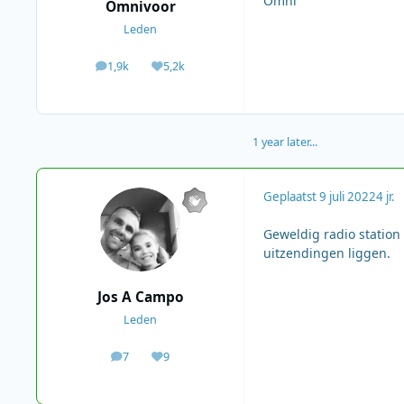
Omni
Omnivoor
Leden
1,9k
5,2k
berichten
Waardering
1 year later...
Geplaatst
9 juli 2022
4 jr.
Geweldig radio station
uitzendingen liggen.
Jos A Campo
Leden
7
9
berichten
Waardering