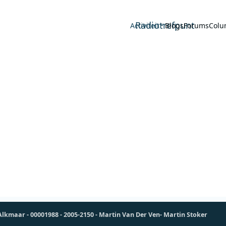
Radiotrefpunt
Activiteit
Blogs
Forums
Colu
Alkmaar - 00001988 - 2005-2150 - Martin Van Der Ven- Martin Stoker