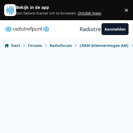
Spring naar bijdragen
Bekijk in de app
×
Sl
Een betere manier om te browsen.
Ontdek meer
.
Radiotrefpunt
Aanmelden
Start
Forums
Radioforum
LPAM (kleinvermogen AM)