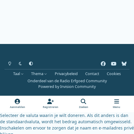
Heldere modus
Donkere modus
Systeemvoorkeur
f
y
b
a
o
l
Taal
Thema
Privacybeleid
Contact
Cookies
c
u
u
Onderdeel van de Radio Erfgoed Community
e
t
e
Powered by
Invision Community
b
u
s
o
b
k
o
e
y
Aanmelden
Registreren
Zoeken
Menu
k
Selecteer de valuta waarin je wilt doneren. Als dit anders is dan
de standaardvaluta, wordt het bedrag automatisch omgewisseld.
Inschakelen om ervoor te zorgen dat je naam en e-mailadres privé