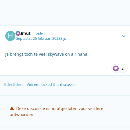
Author stats
Helmut
Leden
Geplaatst
26 februari 2023
3 jr.
Je brengt toch te veel skywave on air haha
2
6 dec
6 dec
Vincent
locked this discussie
Deze discussie is nu afgesloten voor verdere
antwoorden.