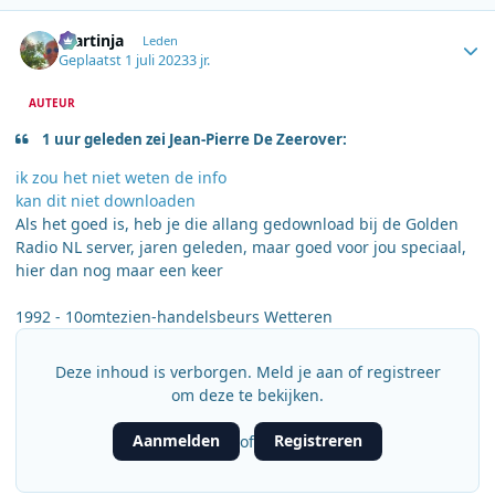
Author stats
martinja
Leden
Geplaatst
1 juli 2023
3 jr.
AUTEUR
1 uur geleden zei Jean-Pierre De Zeerover:
ik zou het niet weten de info
kan dit niet downloaden
Als het goed is, heb je die allang gedownload bij de Golden
Radio NL server, jaren geleden, maar goed voor jou speciaal,
hier dan nog maar een keer
1992 - 10omtezien-handelsbeurs Wetteren
Deze inhoud is verborgen. Meld je aan of registreer
om deze te bekijken.
Aanmelden
Registreren
of