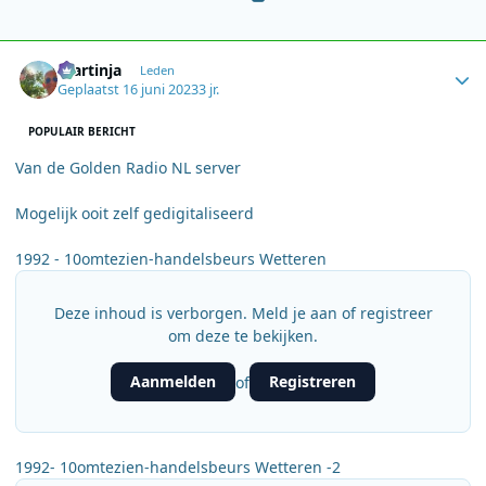
Author stats
martinja
Leden
Geplaatst
16 juni 2023
3 jr.
POPULAIR BERICHT
Van de Golden Radio NL server
Mogelijk ooit zelf gedigitaliseerd
1992 - 10omtezien-handelsbeurs Wetteren
Deze inhoud is verborgen. Meld je aan of registreer
om deze te bekijken.
Aanmelden
Registreren
of
1992- 10omtezien-handelsbeurs Wetteren -2