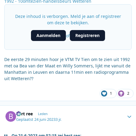
1992 - 10omtezien-handelsbeurs Wetteren
Deze inhoud is verborgen. Meld je aan of registreer
om deze te bekijken.
Aanmelden
Registreren
of
De eerste 29 minuten hoor je VTM TV Tien om te zien uit 1992
met oa Bea van der Maat en Willy Sommers, lijkt me vanuit de
Manhattan in Leuven en daarna 11min een radioprogramma
uit Wetteren??
1
2
Author stats
bert ree
Leden
Geplaatst
24 juni 2023
3 jr.
Op 21-6-2023 om 02:15 zei bert ree: