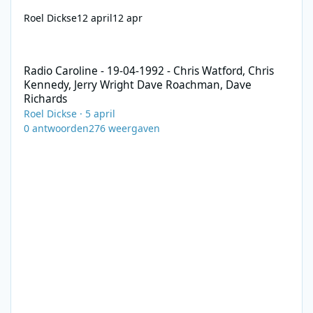
Roel Dickse
12 april
12 apr
Radio Caroline - 19-04-1992 - Chris Watford, Chris Kennedy, Je
Radio Caroline - 19-04-1992 - Chris Watford, Chris
Kennedy, Jerry Wright Dave Roachman, Dave
Richards
Roel Dickse
·
5 april
0
antwoorden
276
weergaven