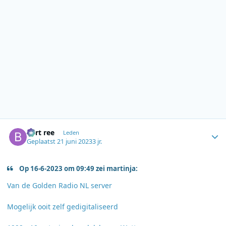
Author stats
bert ree
Leden
Geplaatst
21 juni 2023
3 jr.
Op 16-6-2023 om 09:49 zei martinja:
Van de Golden Radio NL server
Mogelijk ooit zelf gedigitaliseerd