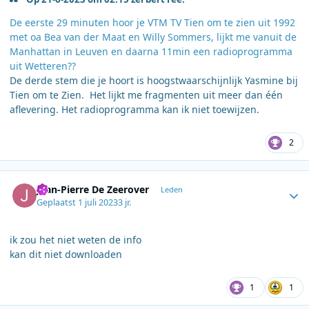
De eerste 29 minuten hoor je VTM TV Tien om te zien uit 1992
met oa Bea van der Maat en Willy Sommers, lijkt me vanuit de
Manhattan in Leuven en daarna 11min een radioprogramma
uit Wetteren??
De derde stem die je hoort is hoogstwaarschijnlijk Yasmine bij
Tien om te Zien. Het lijkt me fragmenten uit meer dan één
aflevering. Het radioprogramma kan ik niet toewijzen.
2
Author stats
Jean-Pierre De Zeerover
Leden
Geplaatst
1 juli 2023
3 jr.
ik zou het niet weten de info
kan dit niet downloaden
1
1