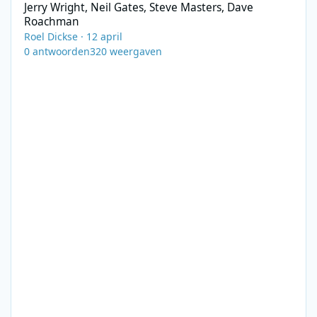
Jerry Wright, Neil Gates, Steve Masters, Dave
Roachman
Roel Dickse
·
12 april
0
antwoorden
320
weergaven