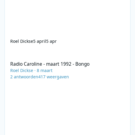
Roel Dickse
5 april
5 apr
Radio Caroline - maart 1992 - Bongo
Radio Caroline - maart 1992 - Bongo
Roel Dickse
·
8 maart
2
antwoorden
417
weergaven