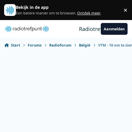
Spring naar bijdragen
Bekijk in de app
×
Sl
Een betere manier om te browsen.
Ontdek meer
.
Radiotrefpunt
Aanmelden
Start
Forums
Radioforum
België
VTM - 10 om te zie