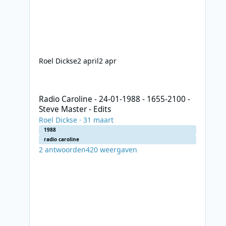
Roel Dickse
2 april
2 apr
Radio Caroline - 24-01-1988 - 1655-2100 - Steve Master - E
Radio Caroline - 24-01-1988 - 1655-2100 -
Steve Master - Edits
Roel Dickse
·
31 maart
1988
radio caroline
2
antwoorden
420
weergaven