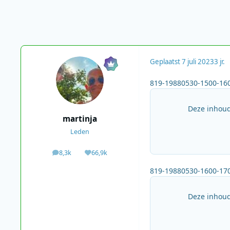
Geplaatst
7 juli 2023
3 jr.
819-19880530-1500-160
Deze inhoud
martinja
Leden
8,3k
66,9k
berichten
Waardering
819-19880530-1600-170
Deze inhoud