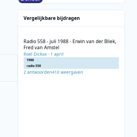
Vergelijkbare bijdragen
Radio 558 - juli 1988 - Erwin van der Bliek, Fred van Amste
Radio 558 - juli 1988 - Erwin van der Bliek,
Fred van Amstel
Roel Dickse
·
1 april
1988
radio 558
2
antwoorden
410
weergaven