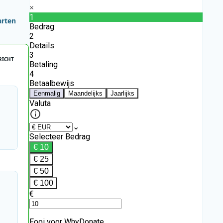
arten
RICHT