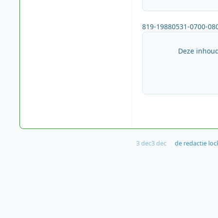
819-19880531-0700-080
Deze inhoud
3 dec
3 dec
de redactie
loc