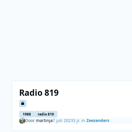
Radio 819
1988
radio 819
Door
martinja
7 juli 2023
3 jr.
in
Zeezenders