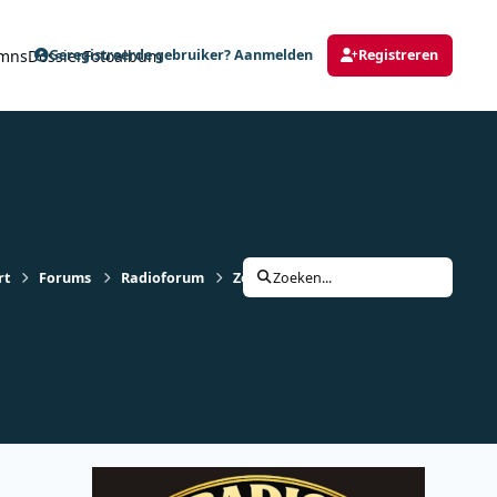
mns
Dossier
Fotoalbum
Geregistreerde gebruiker? Aanmelden
Registreren
rt
Forums
Radioforum
Zeezenders
Zoeken...
Radio 819