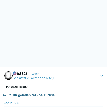
Author stats
thijs5326
Leden
Geplaatst
23 oktober 2023
2 jr.
POPULAIR BERICHT
2 uur geleden zei Roel Dickse:
Radio 558