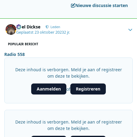
Nieuwe discussie starten
Author stats
Roel Dickse
Leden
Geplaatst
23 oktober 2023
2 jr.
POPULAIR BERICHT
Radio 558
Deze inhoud is verborgen. Meld je aan of registreer
om deze te bekijken.
Aanmelden
Registreren
of
Deze inhoud is verborgen. Meld je aan of registreer
om deze te bekijken.