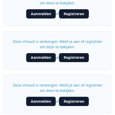
om deze te bekijken.
Aanmelden
Registreren
of
Deze inhoud is verborgen. Meld je aan of registreer
om deze te bekijken.
Aanmelden
Registreren
of
Deze inhoud is verborgen. Meld je aan of registreer
om deze te bekijken.
Aanmelden
Registreren
of