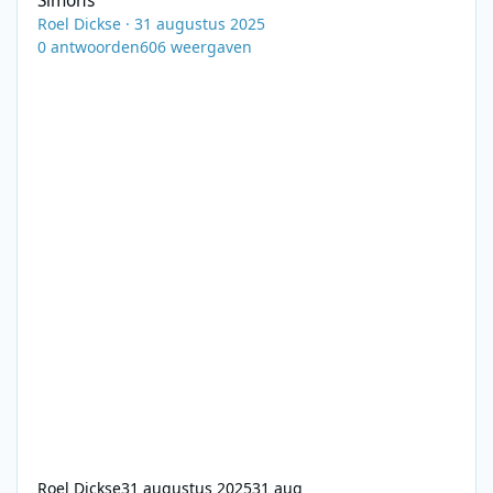
Simons
Roel Dickse
·
31 augustus 2025
0
antwoorden
606
weergaven
Roel Dickse
31 augustus 2025
31 aug