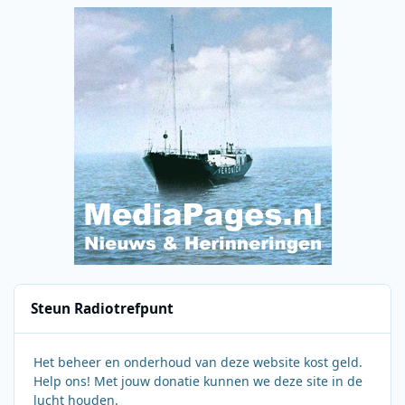
Steun Radiotrefpunt
Het beheer en onderhoud van deze website kost geld.
Help ons! Met jouw donatie kunnen we deze site in de
lucht houden.