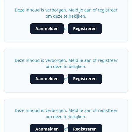
Deze inhoud is verborgen. Meld je aan of registreer
om deze te bekijken.
Aanmelden
Registreren
of
Deze inhoud is verborgen. Meld je aan of registreer
om deze te bekijken.
Aanmelden
Registreren
of
Deze inhoud is verborgen. Meld je aan of registreer
om deze te bekijken.
Aanmelden
Registreren
of