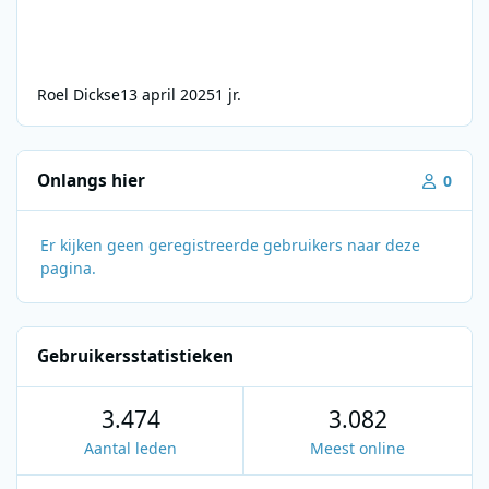
Roel Dickse
13 april 2025
1 jr.
Onlangs hier
0
Er kijken geen geregistreerde gebruikers naar deze
pagina.
Gebruikersstatistieken
3.474
3.082
Aantal leden
Meest online