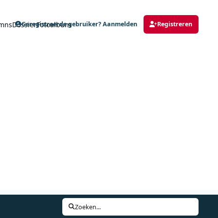
mns
Dossier
Fotoalbum
Geregistreerde gebruiker? Aanmelden
Registreren
Zoeken...