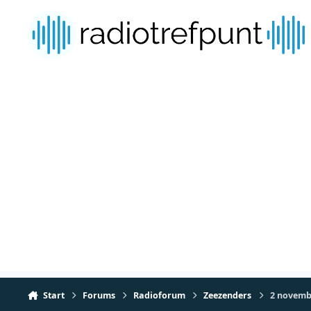
Spring naar bijdragen
Start
Forums
Radioforum
Zeezenders
2 novembe