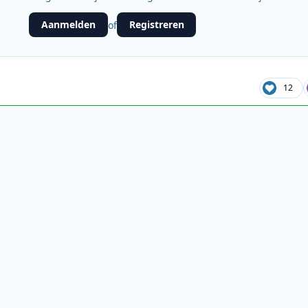
Aanmelden
Registreren
of
12