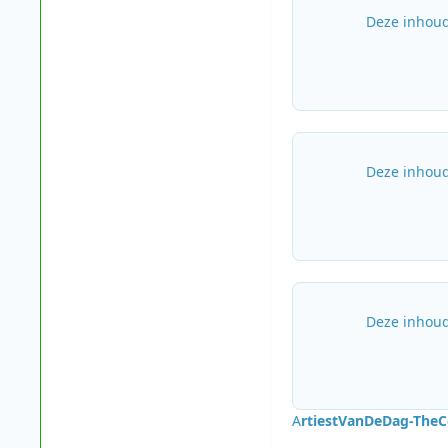
Deze inhoud
Deze inhoud
Deze inhoud
A
rtiestVanDeDag-
TheC