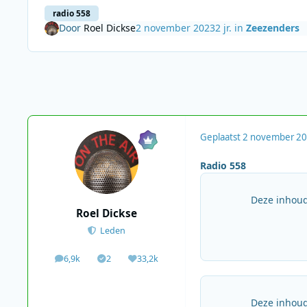
radio 558
Door
Roel Dickse
2 november 2023
2 jr.
in
Zeezenders
Geplaatst
2 november 2
Radio 558
Deze inhoud
Roel Dickse
Leden
6,9k
2
33,2k
berichten
Solutions
Waardering
Deze inhoud