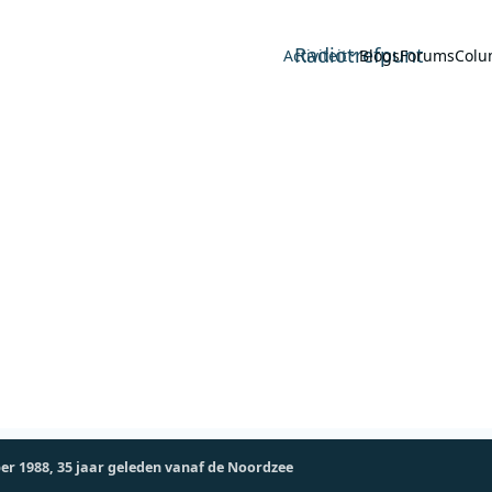
Radiotrefpunt
Activiteit
Blogs
Forums
Colu
r 1988, 35 jaar geleden vanaf de Noordzee