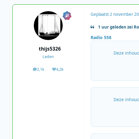
Geplaatst
2 november 2
1 uur geleden zei Ro
Radio 558
thijs5326
Deze inhoud
Leden
2,1k
4,2k
berichten
Waardering
Deze inhoud