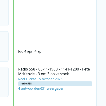
Juul
4 april
4 apr
Radio 558 - 05-11-1988 - 1141-1200 - Pete McKenzie - 3 o
Radio 558 - 05-11-1988 - 1141-1200 - Pete
McKenzie - 3 om 3 op verzoek
Roel Dickse
·
5 oktober 2025
radio 558
4
antwoorden
631
weergaven