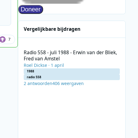
Vergelijkbare bijdragen
7
Radio 558 - juli 1988 - Erwin van der Bliek, Fred van Amste
Radio 558 - juli 1988 - Erwin van der Bliek,
Fred van Amstel
Roel Dickse
·
1 april
1988
radio 558
2
antwoorden
406
weergaven