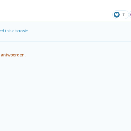
7
ed this discussie
e antwoorden.