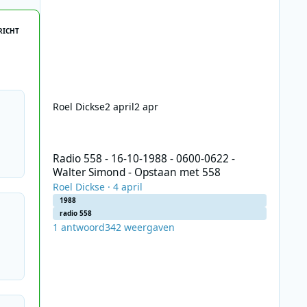
RICHT
Roel Dickse
2 april
2 apr
Radio 558 - 16-10-1988 - 0600-0622 - Walter Simond - Op
Radio 558 - 16-10-1988 - 0600-0622 -
Walter Simond - Opstaan met 558
Roel Dickse
·
4 april
1988
radio 558
1
antwoord
342
weergaven