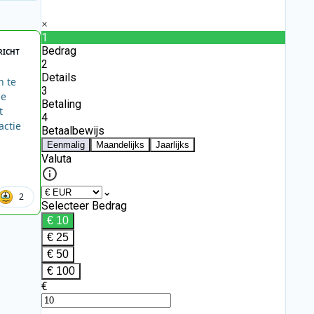
RICHT
n te
ie
t
actie
2