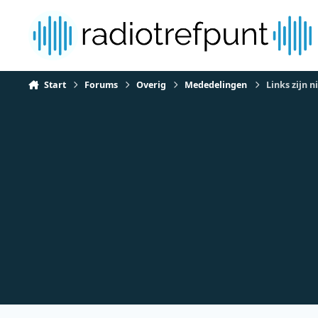
Spring naar bijdragen
Start
Forums
Overig
Mededelingen
Links zijn n