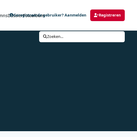
mns
Dossier
Fotoalbum
Geregistreerde gebruiker? Aanmelden
Registreren
Zoeken...