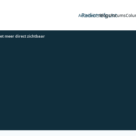
Radiotrefpunt
Activiteit
Blogs
Forums
Colu
iet meer direct zichtbaar