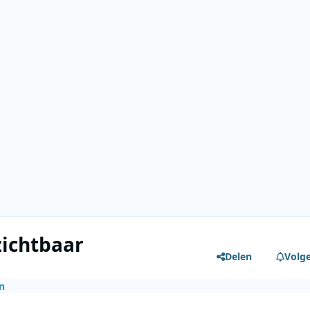
zichtbaar
Delen
Volg
n