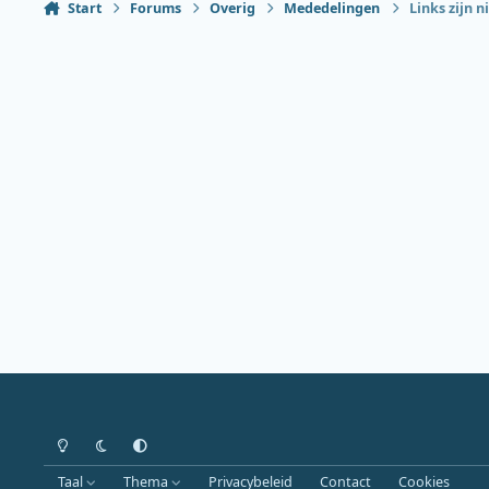
Start
Forums
Overig
Mededelingen
Links zijn n
Heldere modus
Donkere modus
Systeemvoorkeur
Taal
Thema
Privacybeleid
Contact
Cookies