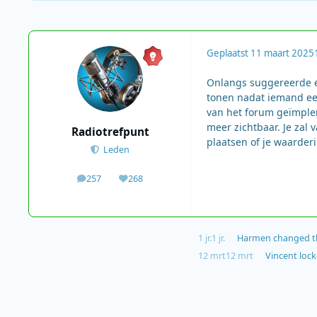
Geplaatst
11 maart 2025
Onlangs suggereerde ee
tonen nadat iemand een
van het forum geïmplem
meer zichtbaar. Je zal 
Radiotrefpunt
plaatsen of je waarder
Leden
257
268
berichten
Waardering
1 jr.
1 jr.
Harmen
changed th
12 mrt
12 mrt
Vincent
lock