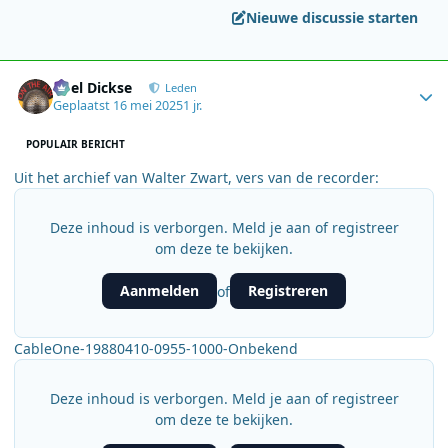
Nieuwe discussie starten
Author stats
Roel Dickse
Leden
Geplaatst
16 mei 2025
1 jr.
POPULAIR BERICHT
Uit het archief van Walter Zwart, vers van de recorder:
Deze inhoud is verborgen. Meld je aan of registreer
om deze te bekijken.
Aanmelden
Registreren
of
CableOne-19880410-0955-1000-Onbekend
Deze inhoud is verborgen. Meld je aan of registreer
om deze te bekijken.