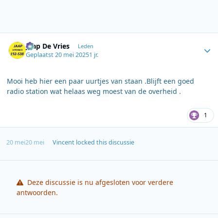
Author stats
Jaap De Vries
Leden
Geplaatst
20 mei 2025
1 jr.
Mooi heb hier een paar uurtjes van staan .Blijft een goed
radio station wat helaas weg moest van de overheid .
1
20 mei
20 mei
Vincent
locked this discussie
Deze discussie is nu afgesloten voor verdere
antwoorden.