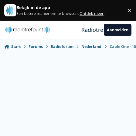
Spring naar bijdragen
Bekijk in de app
×
Sl
Een betere manier om te browsen.
Ontdek meer
.
Radiotrefpunt
Aanmelden
Start
Forums
Radioforum
Nederland
Cable One - 10