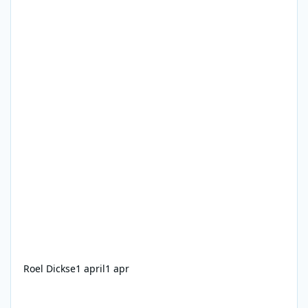
Roel Dickse
1 april
1 apr
Radio 558 - 16-10-1988 - 0600-0622 - Walter Simond - Opstaan 