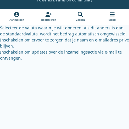
Powered by
Invision Community
b
u
s
o
b
k
o
e
y
Aanmelden
Registreren
Zoeken
Menu
k
Selecteer de valuta waarin je wilt doneren. Als dit anders is dan
de standaardvaluta, wordt het bedrag automatisch omgewisseld.
Inschakelen om ervoor te zorgen dat je naam en e-mailadres privé
blijven.
Inschakelen om updates over de inzamelingsactie via e-mail te
ontvangen.