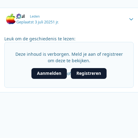
Author stats
Juul
Leden
Geplaatst
3 juli 2025
1 jr.
Leuk om de geschiedenis te lezen:
Deze inhoud is verborgen. Meld je aan of registreer
om deze te bekijken.
Aanmelden
Registreren
of