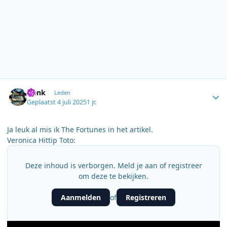
Author stats
Henk
Leden
Geplaatst
4 juli 2025
1 jr.
Ja leuk al mis ik The Fortunes in het artikel.
Veronica Hittip Toto:
Deze inhoud is verborgen. Meld je aan of registreer
om deze te bekijken.
Aanmelden
Registreren
of