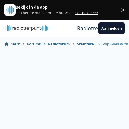
Spring naar bijdragen
Bekijk in de app
×
Sl
Een betere manier om te browsen.
Ontdek meer
.
Radiotrefpunt
Aanmelden
Start
Forums
Radioforum
Stamtafel
Pop Goes With 