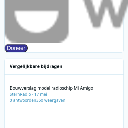
Vergelijkbare bijdragen
Bouwverslag model radioschip Mi Amigo
Bouwverslag model radioschip Mi Amigo
SternRadio
·
17 mei
0
antwoorden
350
weergaven