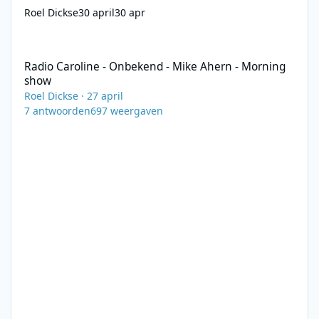
Roel Dickse
30 april
30 apr
Radio Caroline - Onbekend - Mike Ahern - Morning show
Radio Caroline - Onbekend - Mike Ahern - Morning
show
Roel Dickse
·
27 april
7
antwoorden
697
weergaven