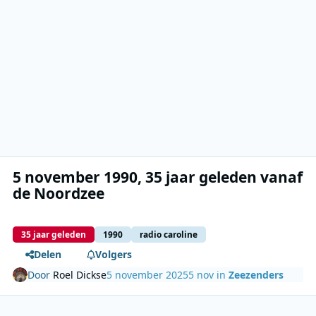
5 november 1990, 35 jaar geleden vanaf
de Noordzee
35 jaar geleden
1990
radio caroline
Delen
Volgers
Door
Roel Dickse
5 november 2025
5 nov
in
Zeezenders