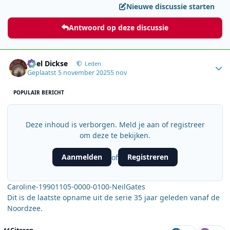
Nieuwe discussie starten
Antwoord op deze discussie
Author stats
Roel Dickse
Leden
Geplaatst
5 november 2025
5 nov
POPULAIR BERICHT
Deze inhoud is verborgen. Meld je aan of registreer
om deze te bekijken.
Aanmelden
Registreren
of
Caroline-19901105-0000-0100-NeilGates
Dit is de laatste opname uit de serie 35 jaar geleden vanaf de
Noordzee.