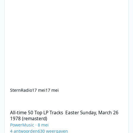
SternRadio
17 mei
17 mei
All-time 50 Top LP Tracks Easter Sunday, March 26 1978 (remast
All-time 50 Top LP Tracks Easter Sunday, March 26
1978 (remasterd)
PowerMusic
·
8 mei
4
antwoorden
630
weergaven