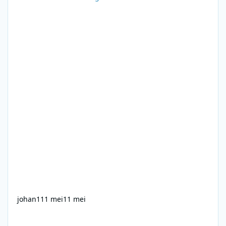
johan1
11 mei
11 mei
Radio Caroline - 24-01-1988 - Steve Masters