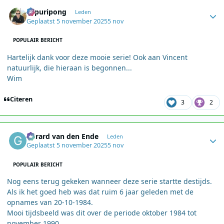
Author stats
Sapuripong
Leden
Geplaatst
5 november 2025
5 nov
POPULAIR BERICHT
Hartelijk dank voor deze mooie serie! Ook aan Vincent
natuurlijk, die hieraan is begonnen...
Wim
Citeren
3
2
Author stats
Gerard van den Ende
Leden
Geplaatst
5 november 2025
5 nov
POPULAIR BERICHT
Nog eens terug gekeken wanneer deze serie startte destijds.
Als ik het goed heb was dat ruim 6 jaar geleden met de
opnames van 20-10-1984.
Mooi tijdsbeeld was dit over de periode oktober 1984 tot
november 1990.