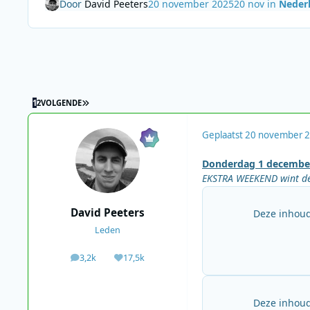
Door
David Peeters
20 november 2025
20 nov
in
Neder
LAATSTE PAGINA
1
2
VOLGENDE
Geplaatst
20 november 
Donderdag 1 decembe
EKSTRA WEEKEND wint d
David Peeters
Deze inhoud
Leden
3,2k
17,5k
berichten
Waardering
Deze inhoud