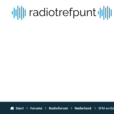
Spring naar bijdragen
Start
Forums
Radioforum
Nederland
3FM-archi