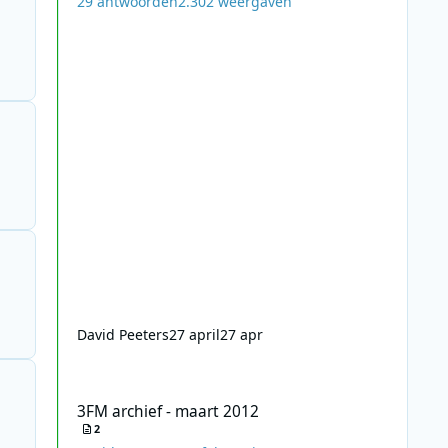
29
antwoorden
2.302
weergaven
David Peeters
27 april
27 apr
3FM archief - maart 2012
3FM archief - maart 2012
2