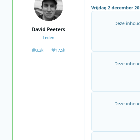
Vrijdag 2 december 20
Deze inhoud
David Peeters
Leden
3,2k
17,5k
berichten
Waardering
Deze inhoud
Deze inhoud