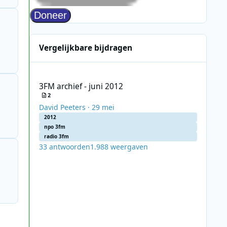
Vergelijkbare bijdragen
3FM archief - juni 2012
3FM archief - juni 2012
2
David Peeters
·
29 mei
2012
npo 3fm
radio 3fm
33
antwoorden
1.988
weergaven