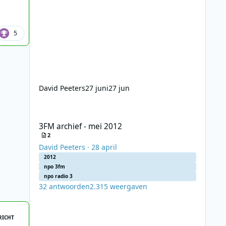
5
David Peeters
27 juni
27 jun
3FM archief - mei 2012
3FM archief - mei 2012
2
David Peeters
·
28 april
2012
npo 3fm
npo radio 3
32
antwoorden
2.315
weergaven
RICHT