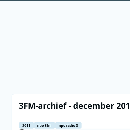
3FM-archief - december 20
2011
npo 3fm
npo radio 3