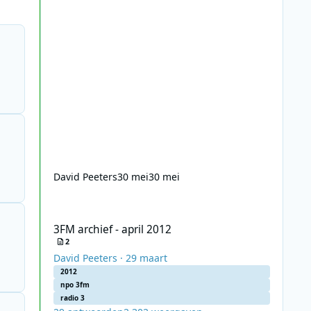
David Peeters
30 mei
30 mei
3FM archief - april 2012
3FM archief - april 2012
2
David Peeters
·
29 maart
2012
npo 3fm
radio 3