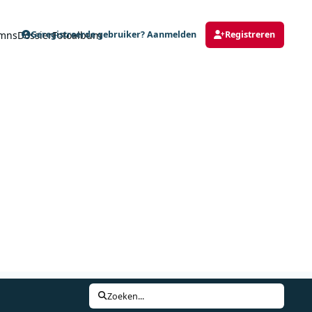
mns
Dossier
Fotoalbum
Geregistreerde gebruiker? Aanmelden
Registreren
Zoeken...