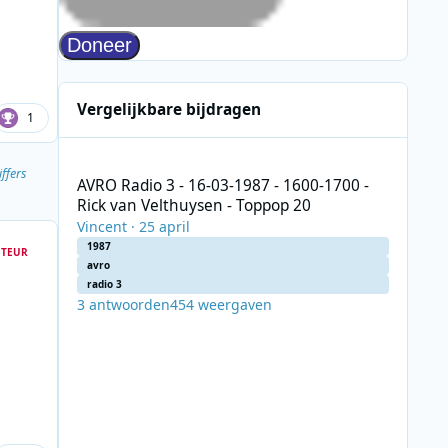
Vergelijkbare bijdragen
1
AVRO Radio 3 - 16-03-1987 - 1600-1700 - Rick van Velthuy
ffers
AVRO Radio 3 - 16-03-1987 - 1600-1700 -
Rick van Velthuysen - Toppop 20
Vincent
·
25 april
1987
TEUR
avro
radio 3
3
antwoorden
454
weergaven