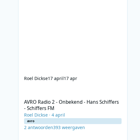
Roel Dickse
17 april
17 apr
AVRO Radio 2 - Onbekend - Hans Schiffers - Schiffers FM
AVRO Radio 2 - Onbekend - Hans Schiffers
- Schiffers FM
Roel Dickse
·
4 april
avro
2
antwoorden
393
weergaven