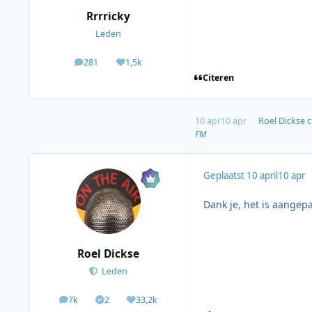
Rrrricky
Leden
281
1,5k
berichten
Waardering
Citeren
10 apr
10 apr
Roel Dickse
c
FM
Geplaatst
10 april
10 apr
Dank je, het is aangepa
Roel Dickse
Leden
7k
2
33,2k
berichten
Solutions
Waardering