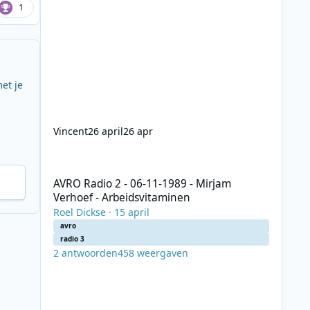
1
et je
Vincent
26 april
26 apr
AVRO Radio 2 - 06-11-1989 - Mirjam Verhoef - Arbeidsvit
AVRO Radio 2 - 06-11-1989 - Mirjam
Verhoef - Arbeidsvitaminen
Roel Dickse
·
15 april
avro
radio 3
2
antwoorden
458
weergaven