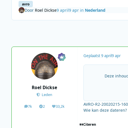
avro
Door
Roel Dickse
9 april
9 apr
in
Nederland
Geplaatst
9 april
9 apr
Deze inhoud
Roel Dickse
Leden
AVRO-R2-20020215-160
7k
2
33,2k
berichten
Solutions
Waardering
Wie kan deze dateren? 
Citeren