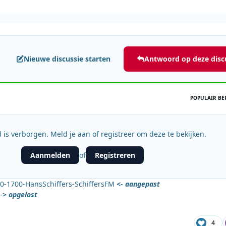
Nieuwe discussie starten
Antwoord op deze disc
POPULAIR BE
 is verborgen. Meld je aan of registreer om deze te bekijken.
Aanmelden
Registreren
of
0-1700-HansSchiffers-SchiffersFM
<- aangepast
-
> opgelost
4