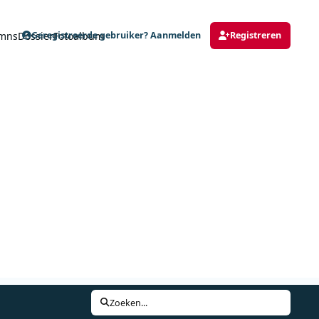
mns
Dossier
Fotoalbum
Geregistreerde gebruiker? Aanmelden
Registreren
Zoeken...