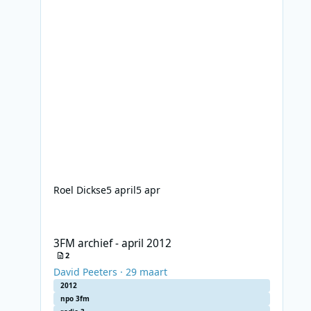
Roel Dickse
5 april
5 apr
3FM archief - april 2012
3FM archief - april 2012
2
David Peeters
·
29 maart
2012
npo 3fm