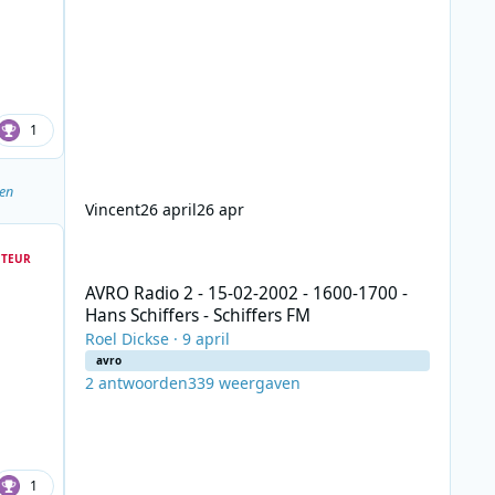
1
nen
Vincent
26 april
26 apr
AVRO Radio 2 - 15-02-2002 - 1600-1700 - Hans Schiffers - 
TEUR
AVRO Radio 2 - 15-02-2002 - 1600-1700 -
Hans Schiffers - Schiffers FM
Roel Dickse
·
9 april
avro
2
antwoorden
339
weergaven
1