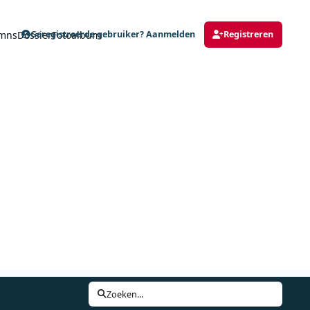
mns
Dossier
Fotoalbum
Geregistreerde gebruiker? Aanmelden
Registreren
Zoeken...