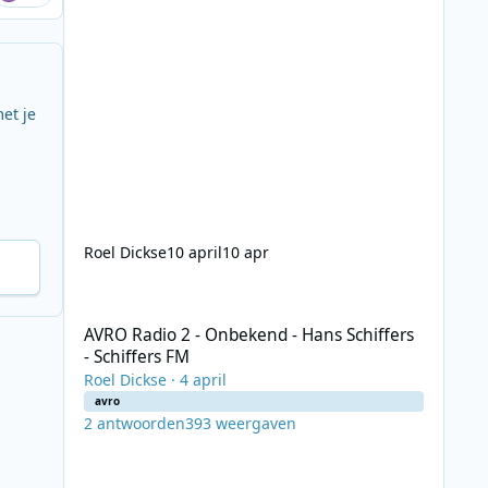
et je
Roel Dickse
10 april
10 apr
AVRO Radio 2 - Onbekend - Hans Schiffers - Schiffers FM
AVRO Radio 2 - Onbekend - Hans Schiffers
- Schiffers FM
Roel Dickse
·
4 april
avro
2
antwoorden
393
weergaven