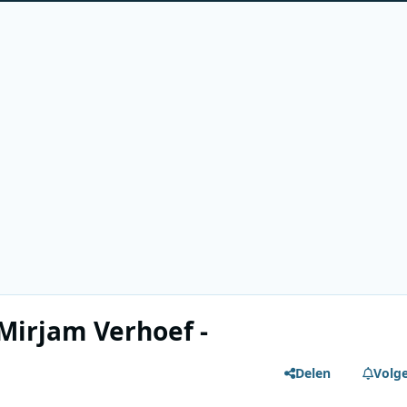
 Mirjam Verhoef -
Delen
Volg