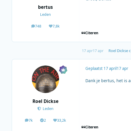
bertus
Leden
748
7,8k
berichten
Waardering
Citeren
17 apr
17 apr
Roel Dickse
c
Geplaatst
17 april
17 apr
Dank je bertus, het is 
Roel Dickse
Leden
7k
2
33,2k
berichten
Solutions
Waardering
Citeren