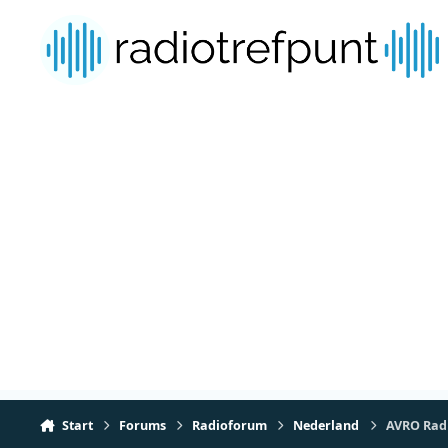
Spring naar bijdragen
Start
Forums
Radioforum
Nederland
AVRO Radi