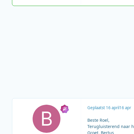
Geplaatst
16 april
16 apr
Beste Roel,
Terugluisterend naar 
Groet, Bertus