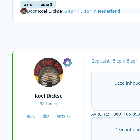
avro
radio 3
Door
Roel Dickse
15 april
15 apr
in
Nederland
Geplaatst
15 april
15 apr
Deze inhoud
Roel Dickse
Leden
AVRO-R3-19891106-093
7k
2
33,2k
berichten
Solutions
Waardering
Deze inhoud