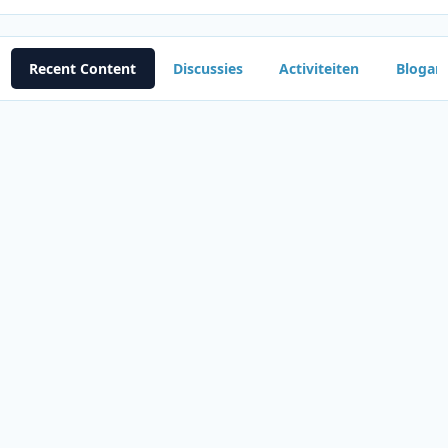
Recent Content
Discussies
Activiteiten
Blogart