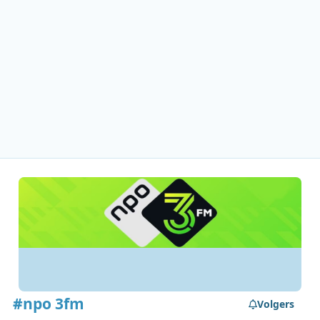
#npo 3fm
Volgers