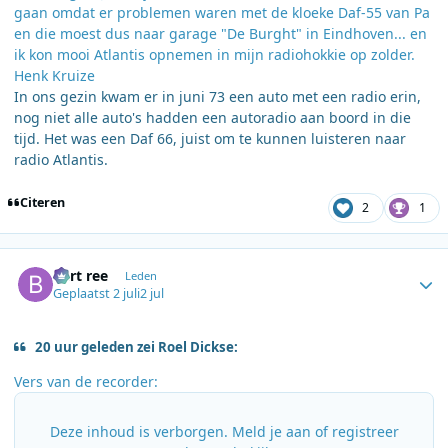
gaan omdat er problemen waren met de kloeke Daf-55 van Pa
en die moest dus naar garage "De Burght" in Eindhoven... en
ik kon mooi Atlantis opnemen in mijn radiohokkie op zolder.
Henk Kruize
In ons gezin kwam er in juni 73 een auto met een radio erin,
nog niet alle auto's hadden een autoradio aan boord in die
tijd. Het was een Daf 66, juist om te kunnen luisteren naar
radio Atlantis.
Citeren
2
1
Author stats
bert ree
Leden
Geplaatst
2 juli
2 jul
20 uur geleden zei Roel Dickse:
Vers van de recorder:
Deze inhoud is verborgen. Meld je aan of registreer