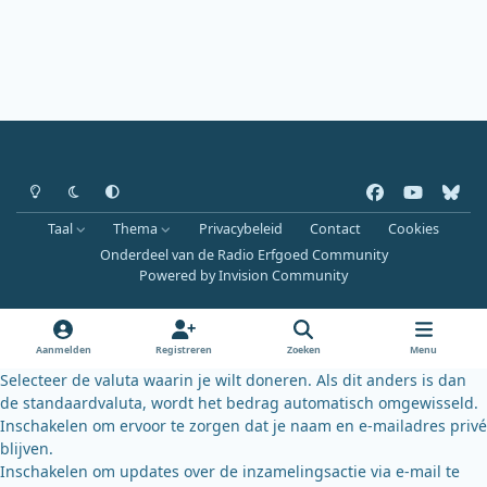
Heldere modus
Donkere modus
Systeemvoorkeur
f
y
b
a
o
l
Taal
Thema
Privacybeleid
Contact
Cookies
c
u
u
Onderdeel van de Radio Erfgoed Community
e
t
e
Powered by
Invision Community
b
u
s
o
b
k
o
e
y
Aanmelden
Registreren
Zoeken
Menu
k
Selecteer de valuta waarin je wilt doneren. Als dit anders is dan
de standaardvaluta, wordt het bedrag automatisch omgewisseld.
Inschakelen om ervoor te zorgen dat je naam en e-mailadres privé
blijven.
Inschakelen om updates over de inzamelingsactie via e-mail te