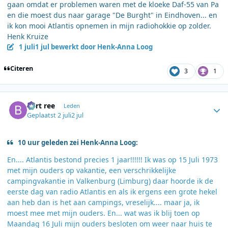
gaan omdat er problemen waren met de kloeke Daf-55 van Pa
en die moest dus naar garage "De Burght" in Eindhoven... en
ik kon mooi Atlantis opnemen in mijn radiohokkie op zolder.
Henk Kruize
1 juli
1 jul
bewerkt door Henk-Anna Loog
Citeren
3
1
Author stats
bert ree
Leden
Geplaatst
2 juli
2 jul
10 uur geleden zei Henk-Anna Loog:
En.... Atlantis bestond precies 1 jaar!!!!!! Ik was op 15 Juli 1973
met mijn ouders op vakantie, een verschrikkelijke
campingvakantie in Valkenburg (Limburg) daar hoorde ik de
eerste dag van radio Atlantis en als ik ergens een grote hekel
aan heb dan is het aan campings, vreselijk.... maar ja, ik
moest mee met mijn ouders. En... wat was ik blij toen op
Maandag 16 Juli mijn ouders besloten om weer naar huis te