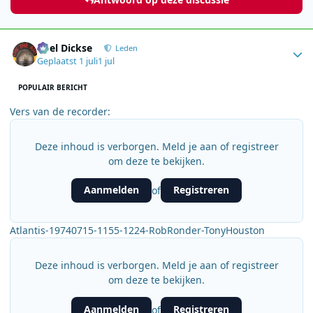
Author stats
Roel Dickse
Leden
Geplaatst
1 juli
1 jul
POPULAIR BERICHT
Vers van de recorder:
Deze inhoud is verborgen. Meld je aan of registreer
om deze te bekijken.
Aanmelden
Registreren
of
Atlantis-19740715-1155-1224-RobRonder-TonyHouston
Deze inhoud is verborgen. Meld je aan of registreer
om deze te bekijken.
Aanmelden
Registreren
of