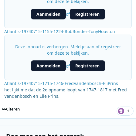
om deze te bekijken.
Aanmelden
Registreren
of
Atlantis-19740715-1155-1224-RobRonder-TonyHouston
Deze inhoud is verborgen. Meld je aan of registreer
om deze te bekijken.
Aanmelden
Registreren
of
Atlantis-19740715-1715-1746-FredVandenbosch-EliPrins
het lijkt me dat de 2e opname loopt van 1747-1817 met Fred
Vandenbosch en Elie Prins.
Citeren
1
Doe mee aan het gesprek