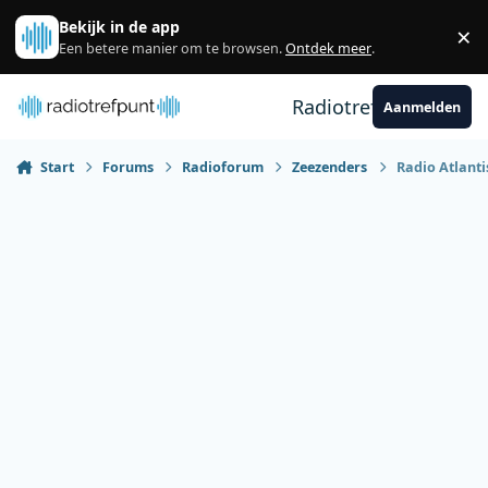
Spring naar bijdragen
Bekijk in de app
×
Sl
Een betere manier om te browsen.
Ontdek meer
.
Radiotrefpunt
Aanmelden
Start
Forums
Radioforum
Zeezenders
Radio Atlanti