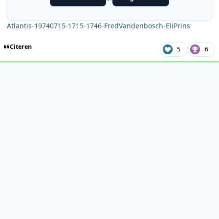
Atlantis-19740715-1715-1746-FredVandenbosch-EliPrins
Citeren
5
6