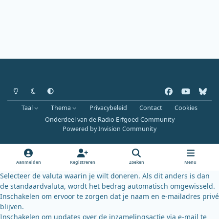
Heldere modus
Donkere modus
Systeemvoorkeur
f
y
b
a
o
l
Taal
Thema
Privacybeleid
Contact
Cookies
c
u
u
Onderdeel van de Radio Erfgoed Community
e
t
e
Powered by
Invision Community
b
u
s
o
b
k
o
e
y
Aanmelden
Registreren
Zoeken
Menu
k
Selecteer de valuta waarin je wilt doneren. Als dit anders is dan
de standaardvaluta, wordt het bedrag automatisch omgewisseld.
Inschakelen om ervoor te zorgen dat je naam en e-mailadres privé
blijven.
Inschakelen om updates over de inzamelingsactie via e-mail te