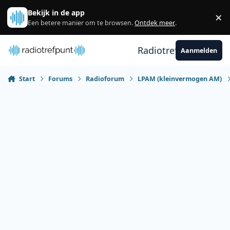
Spring naar bijdragen
Bekijk in de app
×
Sl
Een betere manier om te browsen.
Ontdek meer
.
Radiotrefpunt
Aanmelden
Start
Forums
Radioforum
LPAM (kleinvermogen AM)