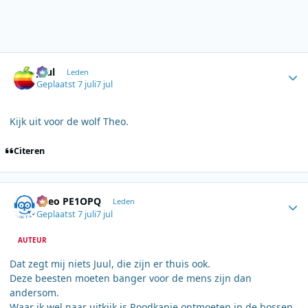
Author stats
Juul
Leden
Geplaatst
7 juli
7 jul
Kijk uit voor de wolf Theo.
Citeren
Author stats
Theo PE1OPQ
Leden
Geplaatst
7 juli
7 jul
AUTEUR
Dat zegt mij niets Juul, die zijn er thuis ook.
Deze beesten moeten banger voor de mens zijn dan
andersom.
Waar ik wel naar uitkijk is Roodkapje ontmoeten in de bossen