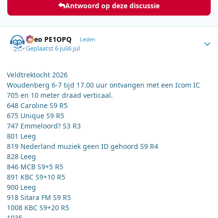
Antwoord op deze discussie
Author stats
Theo PE1OPQ
Leden
Geplaatst
6 juli
6 jul
Veldtrektocht 2026
Woudenberg 6-7 tijd 17.00 uur ontvangen met een Icom IC
705 en 10 meter draad verticaal.
648 Caroline S9 R5
675 Unique S9 R5
747 Emmeloord? S3 R3
801 Leeg
819 Nederland muziek geen ID gehoord S9 R4
828 Leeg
846 MCB S9+5 R5
891 KBC S9+10 R5
900 Leeg
918 Sitara FM S9 R5
1008 KBC S9+20 R5
1035