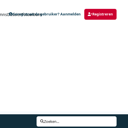
mns
Dossier
Fotoalbum
Geregistreerde gebruiker? Aanmelden
Registreren
Zoeken...