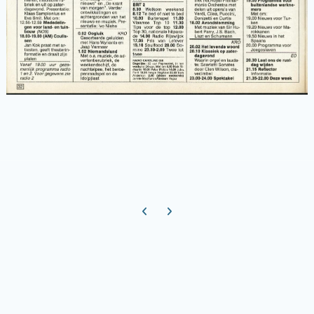
Previous carousel slide
Next carousel slide